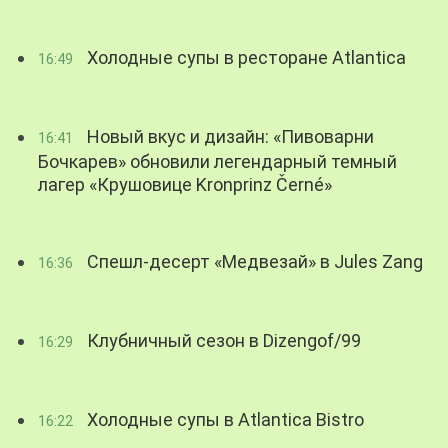
Холодные супы в ресторане Atlantica
16:49
Новый вкус и дизайн: «Пивоварни
16:41
Бочкарев» обновили легендарный темный
лагер «Крушовице Kronprinz Černé»
Спешл-десерт «Медвезай» в Jules Zang
16:36
Клубничный сезон в Dizengof/99
16:29
Холодные супы в Atlantica Bistro
16:22