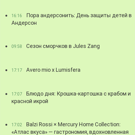
Пора андерсонить: День защиты детей в
16:16
Андерсон
Сезон сморчков в Jules Zang
09:58
Avero mio x Lumisfera
17:17
Блюдо дня: Крошка-картошка с крабом и
17:07
красной икрой
Balzi Rossi × Mercury Home Collection:
17:02
«Атлас вкуса» — гастрономия, вдохновленная