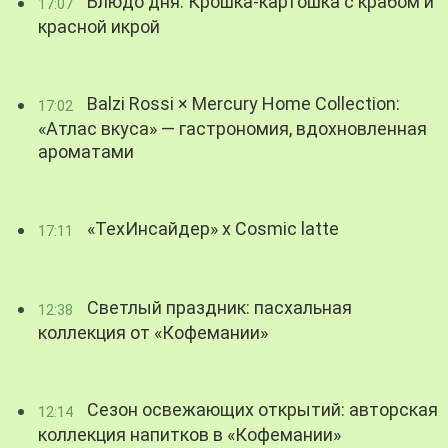
Блюдо дня: Крошка-картошка с крабом и
17:07
красной икрой
Balzi Rossi × Mercury Home Collection:
17:02
«Атлас вкуса» — гастрономия, вдохновленная
ароматами
«ТехИнсайдер» х Cosmic latte
17:11
Светлый праздник: пасхальная
12:38
коллекция от «Кофемании»
Сезон освежающих открытий: авторская
12:14
коллекция напитков в «Кофемании»