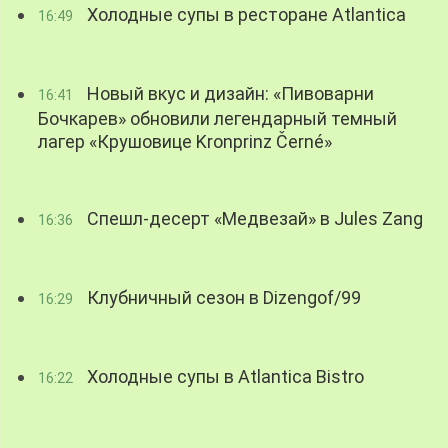
Холодные супы в ресторане Atlantica
16:49
Новый вкус и дизайн: «Пивоварни
16:41
Бочкарев» обновили легендарный темный
лагер «Крушовице Kronprinz Černé»
Спешл-десерт «Медвезай» в Jules Zang
16:36
Клубничный сезон в Dizengof/99
16:29
Холодные супы в Atlantica Bistro
16:22