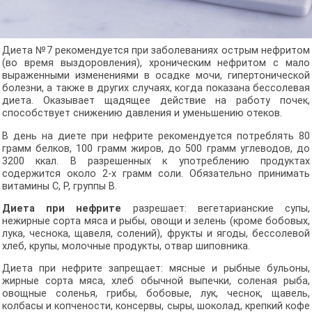
Диета №7 рекомендуется при заболеваниях острым нефритом
(во время выздоровления), хроническим нефритом с мало
выраженными изменениями в осадке мочи, гипертонической
болезни, а также в других случаях, когда показана бессолевая
диета. Оказывает щадящее действие на работу почек,
способствует снижению давления и уменьшению отеков.
В день на диете при нефрите рекомендуется потреблять 80
грамм белков, 100 грамм жиров, до 500 грамм углеводов, до
3200 ккал. В разрешенных к употреблению продуктах
содержится около 2-х грамм соли. Обязательно принимать
витамины С, Р, группы В.
Диета при нефрите
разрешает: вегетарианские супы,
нежирные сорта мяса и рыбы, овощи и зелень (кроме бобовых,
лука, чеснока, щавеля, солений), фрукты и ягоды, бессолевой
хлеб, крупы, молочные продукты, отвар шиповника.
Диета при нефрите запрещает: мясные и рыбные бульоны,
жирные сорта мяса, хлеб обычной выпечки, соленая рыба,
овощные соленья, грибы, бобовые, лук, чеснок, щавель,
колбасы и копчености, консервы, сыры, шоколад, крепкий кофе