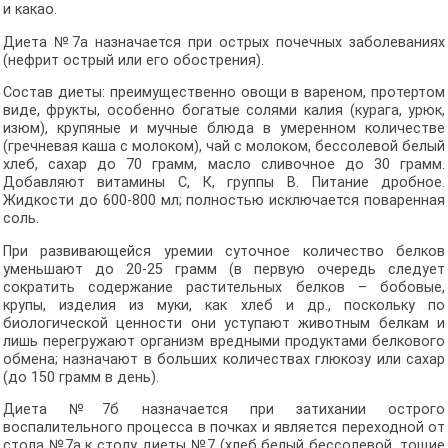
и какао.
Диета №7а назначается при острых почечных заболеваниях
(нефрит острый или его обострения).
Состав диеты: преимущественно овощи в вареном, протертом
виде, фрукты, особенно богатые солями калия (курага, урюк,
изюм), крупяные и мучные блюда в умеренном количестве
(гречневая каша с молоком), чай с молоком, бессолевой белый
хлеб, сахар до 70 грамм, масло сливочное до 30 грамм.
Добавляют витамины С, К, группы В. Питание дробное.
Жидкости до 600-800 мл; полностью исключается поваренная
соль.
При развивающейся уремии суточное количество белков
уменьшают до 20-25 грамм (в первую очередь следует
сократить содержание растительных белков – бобовые,
крупы, изделия из муки, как хлеб и др., поскольку по
биологической ценности они уступают животным белкам и
лишь перегружают организм вредными продуктами белкового
обмена; назначают в больших количествах глюкозу или сахар
(до 150 грамм в день).
Диета №7б назначается при затихании острого
воспалительного процесса в почках и является переходной от
стола №7а к столу диеты №7 (хлеб белый бессолевой, тощие