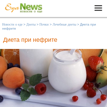
Меню
Новости о еде
>
Диеты
>
Почки
>
Лечебные диеты
>
Диета при
нефрите
Диета при нефрите