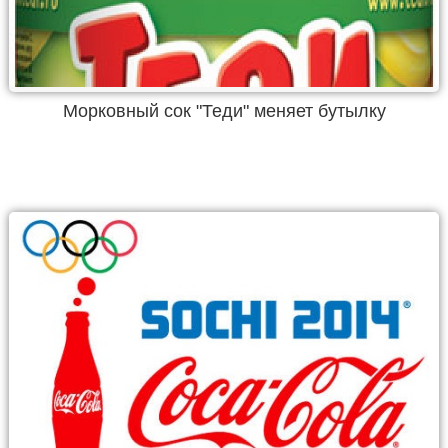
Морковный сок "Теди" меняет бутылку