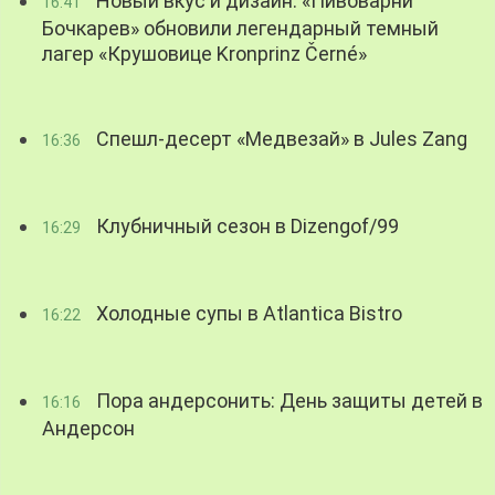
Новый вкус и дизайн: «Пивоварни
16:41
Бочкарев» обновили легендарный темный
лагер «Крушовице Kronprinz Černé»
Спешл-десерт «Медвезай» в Jules Zang
16:36
Клубничный сезон в Dizengof/99
16:29
Холодные супы в Atlantica Bistro
16:22
Пора андерсонить: День защиты детей в
16:16
Андерсон