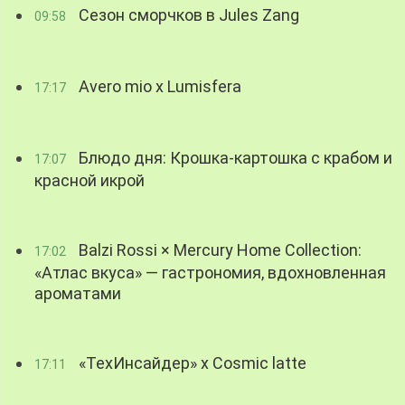
Сезон сморчков в Jules Zang
09:58
Avero mio x Lumisfera
17:17
Блюдо дня: Крошка-картошка с крабом и
17:07
красной икрой
Balzi Rossi × Mercury Home Collection:
17:02
«Атлас вкуса» — гастрономия, вдохновленная
ароматами
«ТехИнсайдер» х Cosmic latte
17:11