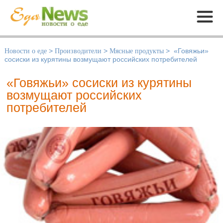
Меню
Новости о еде
>
Производители
>
Мясные продукты
>
«Говяжьи»
сосиски из курятины возмущают российских потребителей
«Говяжьи» сосиски из курятины
возмущают российских
потребителей