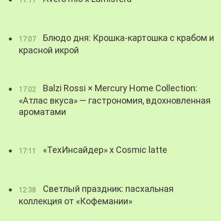
Блюдо дня: Крошка-картошка с крабом и
17:07
красной икрой
Balzi Rossi × Mercury Home Collection:
17:02
«Атлас вкуса» — гастрономия, вдохновленная
ароматами
«ТехИнсайдер» х Cosmic latte
17:11
Светлый праздник: пасхальная
12:38
коллекция от «Кофемании»