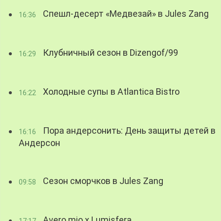
Спешл-десерт «Медвезай» в Jules Zang
16:36
Клубничный сезон в Dizengof/99
16:29
Холодные супы в Atlantica Bistro
16:22
Пора андерсонить: День защиты детей в
16:16
Андерсон
Сезон сморчков в Jules Zang
09:58
Avero mio x Lumisfera
17:17