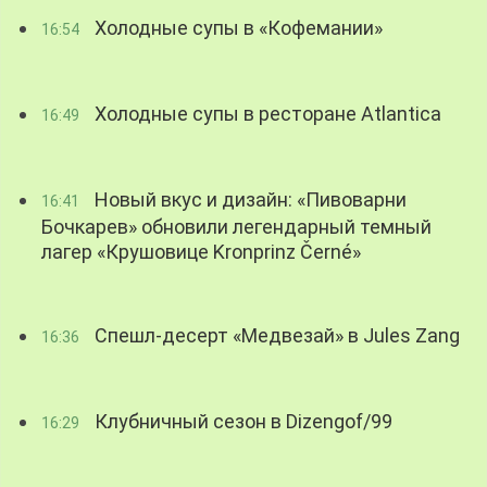
Холодные супы в «Кофемании»
16:54
Холодные супы в ресторане Atlantica
16:49
Новый вкус и дизайн: «Пивоварни
16:41
Бочкарев» обновили легендарный темный
лагер «Крушовице Kronprinz Černé»
Спешл-десерт «Медвезай» в Jules Zang
16:36
Клубничный сезон в Dizengof/99
16:29