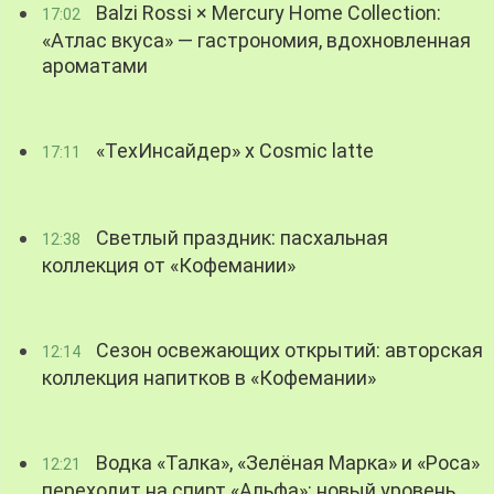
Balzi Rossi × Mercury Home Collection:
17:02
«Атлас вкуса» — гастрономия, вдохновленная
ароматами
«ТехИнсайдер» х Cosmic latte
17:11
Светлый праздник: пасхальная
12:38
коллекция от «Кофемании»
Сезон освежающих открытий: авторская
12:14
коллекция напитков в «Кофемании»
Водка «Талка», «Зелёная Марка» и «Роса»
12:21
переходит на спирт «Альфа»: новый уровень