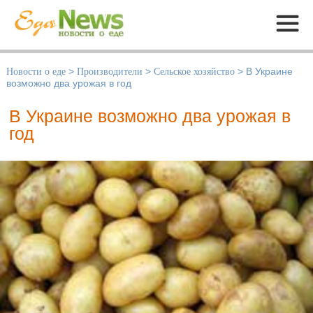
Меню
Новости о еде
>
Производители
>
Сельское хозяйство
>
В Украине
возможно два урожая в год
В Украине возможно два урожая в
год