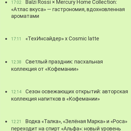
Balzi Rossi × Mercury Home Collection:
17:02
«Атлас вкуса» — гастрономия, вдохновленная
ароматами
«ТехИнсайдер» х Cosmic latte
17:11
Светлый праздник: пасхальная
12:38
коллекция от «Кофемании»
Сезон освежающих открытий: авторская
12:14
коллекция напитков в «Кофемании»
Водка «Талка», «Зелёная Марка» и «Роса»
12:21
переходит на спирт «Альфа»: новый уровень