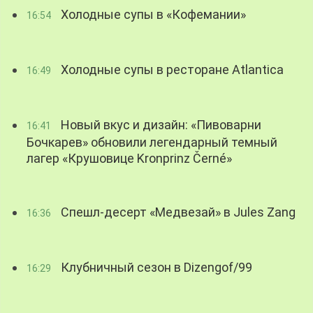
Холодные супы в «Кофемании»
16:54
Холодные супы в ресторане Atlantica
16:49
Новый вкус и дизайн: «Пивоварни
16:41
Бочкарев» обновили легендарный темный
лагер «Крушовице Kronprinz Černé»
Спешл-десерт «Медвезай» в Jules Zang
16:36
Клубничный сезон в Dizengof/99
16:29