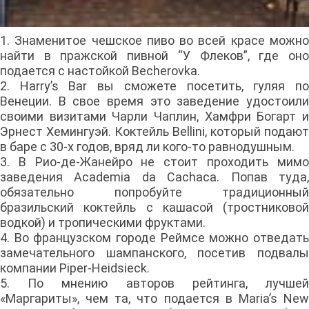
1. Знаменитое чешское пиво во всей красе можно
найти в пражской пивной “У Флеков”, где оно
подается с настойкой Becherovka.
2. Harry’s Bar вы сможете посетить, гуляя по
Венеции. В свое время это заведение удостоили
своими визитами Чарли Чаплин, Хамфри Богарт и
Эрнест Хемингуэй. Коктейль Bellini, который подают
в баре с 30-х годов, вряд ли кого-то равнодушным.
3. В Рио-де-Жанейро не стоит проходить мимо
заведения Academia da Cachaca. Попав туда,
обязательно попробуйте традиционный
бразильский коктейль с кашасой (тростниковой
водкой) и тропическими фруктами.
4. Во французском городе Реймсе можно отведать
замечательного шампанского, посетив подвалы
компании Piper-Heidsieck.
5. По мнению авторов рейтинга, лучшей
«Маргариты», чем та, что подается в Maria’s New