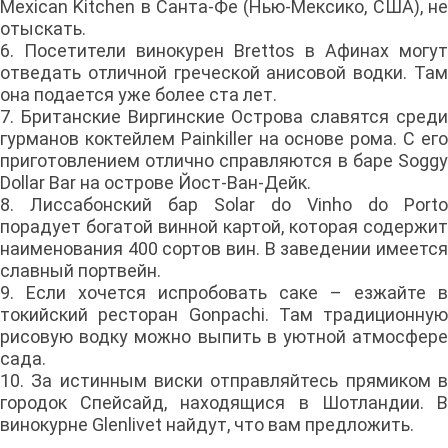
Mexican Kitchen в Санта-Фе (Нью-Мексико, США), не
отыскать.
6. Посетители винокурен Brettos в Афинах могут
отведать отличной греческой анисовой водки. Там
она подается уже более ста лет.
7. Британские Виргинские Острова славятся среди
гурманов коктейлем Painkiller на основе рома. С его
приготовлением отлично справляются в баре Soggy
Dollar Bar на острове Йост-Ван-Дейк.
8. Лиссабонский бар Solar do Vinho do Porto
порадует богатой винной картой, которая содержит
наименования 400 сортов вин. В заведении имеется
славный портвейн.
9. Если хочется испробовать саке – езжайте в
токийский ресторан Gonpachi. Там традиционную
рисовую водку можно выпить в уютной атмосфере
сада.
10. За истинным виски отправляйтесь прямиком в
городок Спейсайд, находящися в Шотландии. В
винокурне Glenlivet найдут, что вам предложить.