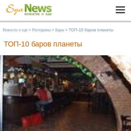
Меню
Новости о еде
>
Рестораны
>
Бары
>
ТОП-10 баров планеты
ТОП-10 баров планеты