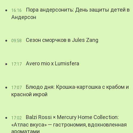
Пора андерсонить: День защиты детей в
16:16
Андерсон
Сезон сморчков в Jules Zang
09:58
Avero mio x Lumisfera
17:17
Блюдо дня: Крошка-картошка с крабом и
17:07
красной икрой
Balzi Rossi × Mercury Home Collection:
17:02
«Атлас вкуса» — гастрономия, вдохновленная
ароматами