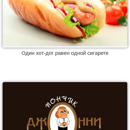
Один хот-дог равен одной сигарете