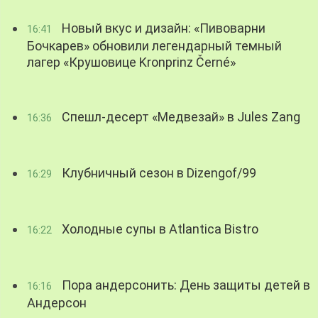
Новый вкус и дизайн: «Пивоварни
16:41
Бочкарев» обновили легендарный темный
лагер «Крушовице Kronprinz Černé»
Спешл-десерт «Медвезай» в Jules Zang
16:36
Клубничный сезон в Dizengof/99
16:29
Холодные супы в Atlantica Bistro
16:22
Пора андерсонить: День защиты детей в
16:16
Андерсон