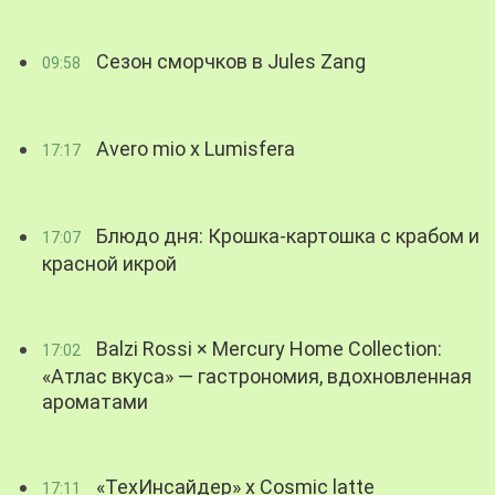
Сезон сморчков в Jules Zang
09:58
Avero mio x Lumisfera
17:17
Блюдо дня: Крошка-картошка с крабом и
17:07
красной икрой
Balzi Rossi × Mercury Home Collection:
17:02
«Атлас вкуса» — гастрономия, вдохновленная
ароматами
«ТехИнсайдер» х Cosmic latte
17:11