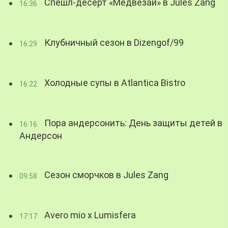
Спешл-десерт «Медвезай» в Jules Zang
16:36
Клубничный сезон в Dizengof/99
16:29
Холодные супы в Atlantica Bistro
16:22
Пора андерсонить: День защиты детей в
16:16
Андерсон
Сезон сморчков в Jules Zang
09:58
Avero mio x Lumisfera
17:17