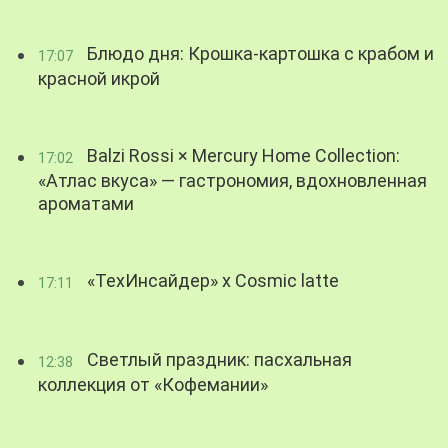
Блюдо дня: Крошка-картошка с крабом и
17:07
красной икрой
Balzi Rossi × Mercury Home Collection:
17:02
«Атлас вкуса» — гастрономия, вдохновленная
ароматами
«ТехИнсайдер» х Cosmic latte
17:11
Светлый праздник: пасхальная
12:38
коллекция от «Кофемании»