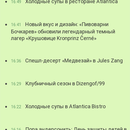
Холодные супы в ресторане Atlantica
16:49
Новый вкус и дизайн: «Пивоварни
16:41
Бочкарев» обновили легендарный темный
лагер «Крушовице Kronprinz Černé»
Спешл-десерт «Медвезай» в Jules Zang
16:36
Клубничный сезон в Dizengof/99
16:29
Холодные супы в Atlantica Bistro
16:22
Пора андерсонить: День защиты детей в
16:16