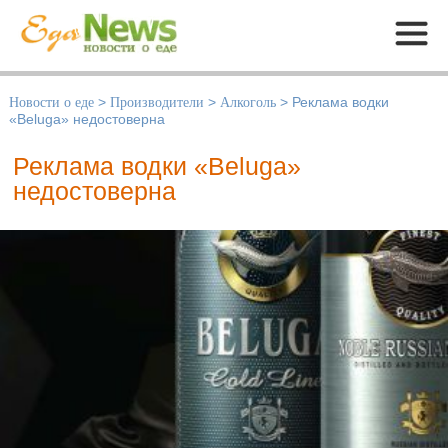
Меню
Новости о еде
>
Производители
>
Алкоголь
>
Реклама водки
«Beluga» недостоверна
Реклама водки «Beluga»
недостоверна