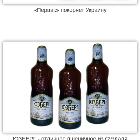
«Первак» покоряет Украину
ЮЗБЕРГ - отличное пшеничное из Суздаля