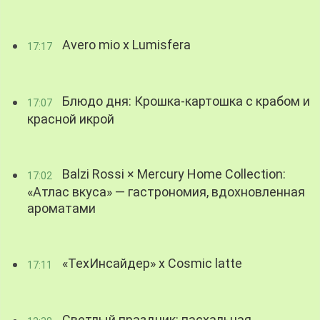
Avero mio x Lumisfera
17:17
Блюдо дня: Крошка-картошка с крабом и
17:07
красной икрой
Balzi Rossi × Mercury Home Collection:
17:02
«Атлас вкуса» — гастрономия, вдохновленная
ароматами
«ТехИнсайдер» х Cosmic latte
17:11