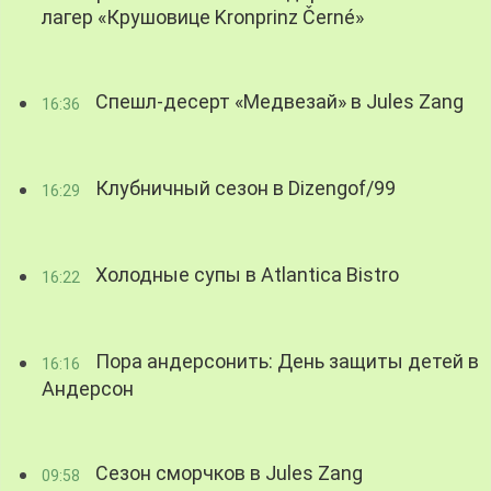
лагер «Крушовице Kronprinz Černé»
Спешл-десерт «Медвезай» в Jules Zang
16:36
Клубничный сезон в Dizengof/99
16:29
Холодные супы в Atlantica Bistro
16:22
Пора андерсонить: День защиты детей в
16:16
Андерсон
Сезон сморчков в Jules Zang
09:58