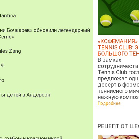
antica
рни Бочкарев» обновили легендарный
Černé»
«КОФЕМАНИЯ» 
TENNIS CLUB: 
les Zang
БОЛЬШОГО ТЕ
В рамках
99
сотрудничеств
Tennis Club гос
предложат од
ro
десерт в форм
теннисного мяч
ты детей в Андерсон
нежную компози
Подробнее...
РЕЦЕПТ ОТ ШЕ
 крабом и красной икрой