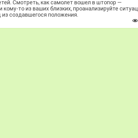
етей. Смотреть, как самолет вошел в штопор —
и кому-то из ваших близких, проанализируйте ситуац
д из создавшегося положения.