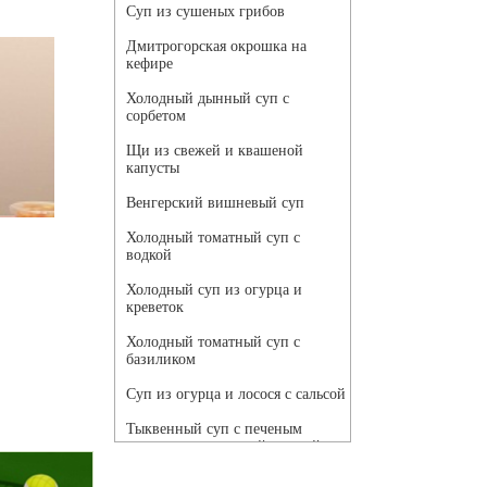
Суп из сушеных грибов
Дмитрогорская окрошка на
кефире
Холодный дынный суп с
сорбетом
Щи из свежей и квашеной
капусты
Венгерский вишневый суп
Холодный томатный суп с
водкой
Холодный суп из огурца и
креветок
Холодный томатный суп с
базиликом
Суп из огурца и лосося с сальсой
Тыквенный суп с печеным
чесноком и томатной сальсой
Грибной суп