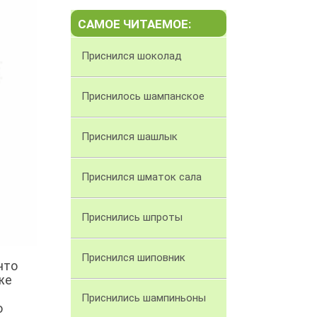
САМОЕ ЧИТАЕМОЕ:
Приснился шоколад
Приснилось шампанское
Приснился шашлык
Приснился шматок сала
Приснились шпроты
Приснился шиповник
что
же
Приснились шампиньоны
о