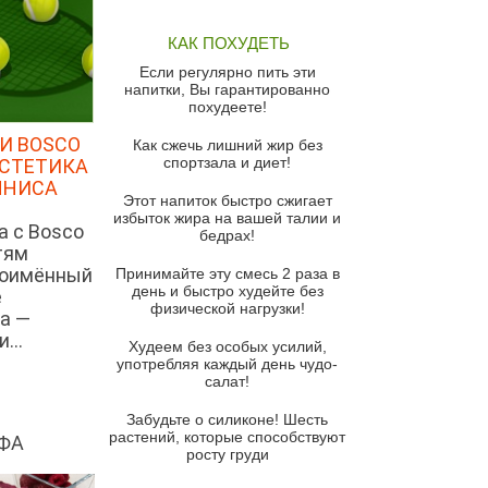
Томатный суп с кремом из
КАК ПОХУДЕТЬ
красного перца
Если регулярно пить эти
Парижский луковый суп
напитки, Вы гарантированно
похудеете!
Суп из спаржи и горошка с
сыром пармезан
И BOSCO
Как сжечь лишний жир без
спортзала и диет!
ЭСТЕТИКА
Суп-крем из цветной капусты
ННИСА
Этот напиток быстро сжигает
Французский луковый суп
избыток жира на вашей талии и
а с Bosco
бедрах!
Суп из баклажанов с моцареллой
тям
и гремолатой
ноимённый
Принимайте эту смесь 2 раза в
Грибной крем-суп с кростини с
день и быстро худейте без
е
козьим сыром
физической нагрузки!
а —
...
Суп мисо с зеленым луком и
Худеем без особых усилий,
тофу
употребляя каждый день чудо-
салат!
Суп из помидоров черри с песто
из рукколы
Забудьте о силиконе! Шесть
растений, которые способствуют
ФА
Португальский чесночный суп с
росту груди
яйцом