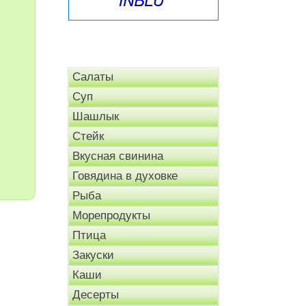
Салаты
Суп
Шашлык
Стейк
Вкусная свинина
Говядина в духовке
Рыба
Морепродукты
Птица
Закуски
Каши
Десерты