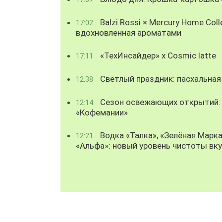
Balzi Rossi × Mercury Home Coll
17:02
вдохновленная ароматами
«ТехИнсайдер» х Cosmic latte
17:11
Светлый праздник: пасхальная
12:38
Сезон освежающих открытий: 
12:14
«Кофемании»
Водка «Талка», «Зелёная Марка
12:21
«Альфа»: новый уровень чистоты вк