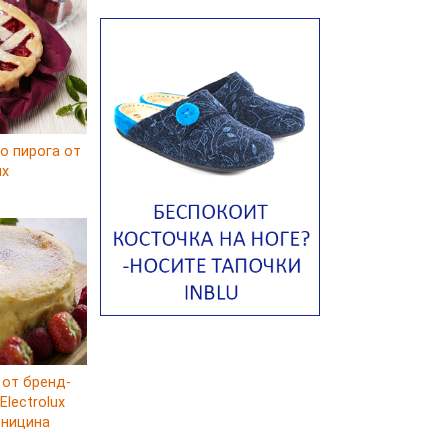
Авголемоно
Том ям с тофу
Ирландский картофельный суп
Суп из пастернака
Пряный морковный суп во время
о пирога от
зимних холодов
ux
Тосканский фасолевый суп
Американский суп из красной
фасоли с сальсой гуакамоле
Острый чечевичный суп с
кремом из петрушки
Суп с лапшой рамен в
Токийском стиле
Малайзийская лакса с
креветками
 от бренд-
lectrolux
Японский суп-лапша
рницина
Утиный бульон с фрикадельками