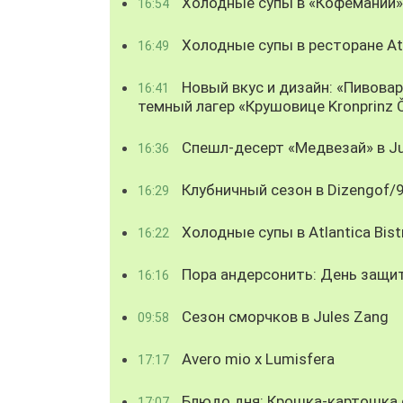
Холодные супы в «Кофемании»
16:54
Холодные супы в ресторане Atl
16:49
Новый вкус и дизайн: «Пивова
16:41
темный лагер «Крушовице Kronprinz 
Спешл-десерт «Медвезай» в Ju
16:36
Клубничный сезон в Dizengof/
16:29
Холодные супы в Atlantica Bist
16:22
Пора андерсонить: День защи
16:16
Сезон сморчков в Jules Zang
09:58
Avero mio x Lumisfera
17:17
Блюдо дня: Крошка-картошка с
17:07