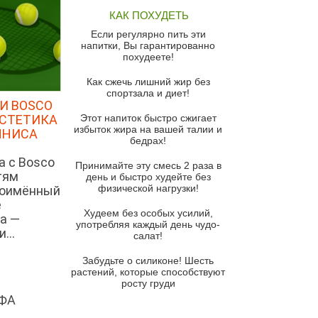
Томатный суп с кремом из
КАК ПОХУДЕТЬ
красного перца
Если регулярно пить эти
Парижский луковый суп
напитки, Вы гарантированно
похудеете!
Суп из спаржи и горошка с
сыром пармезан
Как сжечь лишний жир без
спортзала и диет!
Суп-крем из цветной капусты
И BOSCO
ЭСТЕТИКА
Этот напиток быстро сжигает
Французский луковый суп
избыток жира на вашей талии и
ННИСА
бедрах!
Суп из баклажанов с моцареллой
и гремолатой
а с Bosco
Принимайте эту смесь 2 раза в
тям
Грибной крем-суп с кростини с
день и быстро худейте без
козьим сыром
физической нагрузки!
ноимённый
е
Суп мисо с зеленым луком и
Худеем без особых усилий,
а —
тофу
употребляя каждый день чудо-
...
салат!
Суп из помидоров черри с песто
из рукколы
Забудьте о силиконе! Шесть
растений, которые способствуют
Португальский чесночный суп с
росту груди
яйцом
ФА
Авголемоно