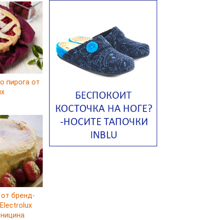
Том ям с тофу
Ирландский картофельный суп
Суп из пастернака
Пряный морковный суп во время
зимних холодов
о пирога от
Тосканский фасолевый суп
ux
Американский суп из красной
фасоли с сальсой гуакамоле
Острый чечевичный суп с
кремом из петрушки
Суп с лапшой рамен в
Токийском стиле
Малайзийская лакса с
креветками
Японский суп-лапша
 от бренд-
lectrolux
Утиный бульон с фрикадельками
рницина