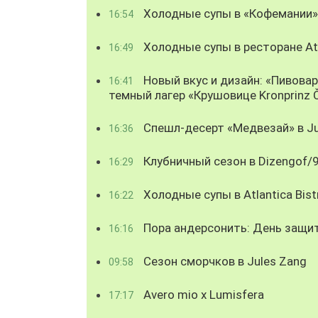
Холодные супы в «Кофемании»
16:54
Холодные супы в ресторане Atl
16:49
Новый вкус и дизайн: «Пивова
16:41
темный лагер «Крушовице Kronprinz 
Спешл-десерт «Медвезай» в Ju
16:36
Клубничный сезон в Dizengof/
16:29
Холодные супы в Atlantica Bist
16:22
Пора андерсонить: День защи
16:16
Сезон сморчков в Jules Zang
09:58
Avero mio x Lumisfera
17:17