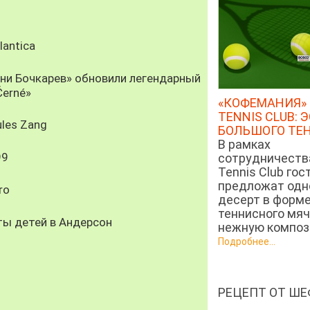
antica
рни Бочкарев» обновили легендарный
Černé»
«КОФЕМАНИЯ» 
TENNIS CLUB: 
les Zang
БОЛЬШОГО ТЕ
В рамках
99
сотрудничеств
Tennis Club гос
предложат од
ro
десерт в форм
теннисного мяч
ты детей в Андерсон
нежную компози
Подробнее...
РЕЦЕПТ ОТ ШЕ