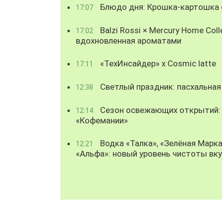
Блюдо дня: Крошка-картошка с
17:07
Balzi Rossi × Mercury Home Coll
17:02
вдохновленная ароматами
«ТехИнсайдер» х Cosmic latte
17:11
Светлый праздник: пасхальная
12:38
Сезон освежающих открытий: 
12:14
«Кофемании»
Водка «Талка», «Зелёная Марка
12:21
«Альфа»: новый уровень чистоты вк