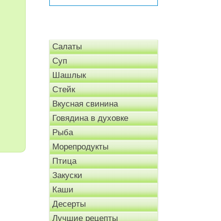
Салаты
Суп
Шашлык
Стейк
Вкусная свинина
Говядина в духовке
Рыба
Морепродукты
Птица
Закуски
Каши
Десерты
Лучшие рецепты