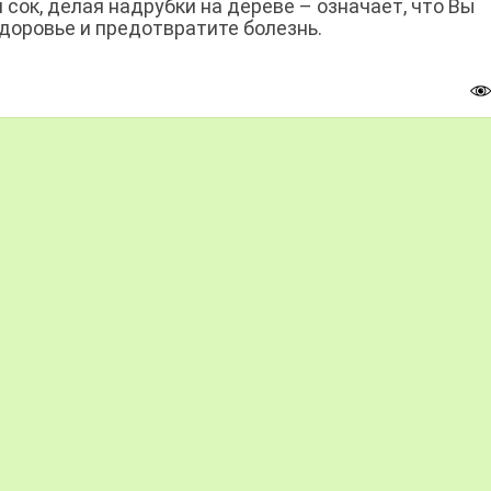
сок, делая надрубки на дереве – означает, что Вы
доровье и предотвратите болезнь.