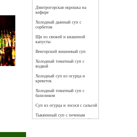
Дмитрогорская окрошка на
кефире
Холодный дынный суп с
сорбетом
Щи из свежей и квашеной
капусты
Венгерский вишневый суп
Холодный томатный суп с
водкой
Холодный суп из огурца и
креветок
Холодный томатный суп с
базиликом
Суп из огурца и лосося с сальсой
Тыквенный суп с печеным
чесноком и томатной сальсой
Грибной суп