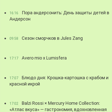
Пора андерсонить: День защиты детей в
16:16
Андерсон
Сезон сморчков в Jules Zang
09:58
Avero mio x Lumisfera
17:17
Блюдо дня: Крошка-картошка с крабом и
17:07
красной икрой
Balzi Rossi × Mercury Home Collection:
17:02
«Атлас вкуса» — гастрономия, вдохновленная