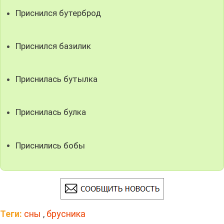
Приснился бутерброд
Приснился базилик
Приснилась бутылка
Приснилась булка
Приснились бобы
Теги:
сны
,
брусника