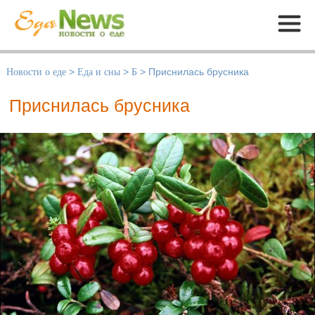
Меню
Новости о еде
>
Еда и сны
>
Б
>
Приснилась брусника
Приснилась брусника