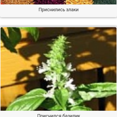
Приснились злаки
Приснился базилик