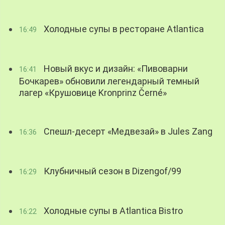
Холодные супы в ресторане Atlantica
16:49
Новый вкус и дизайн: «Пивоварни
16:41
Бочкарев» обновили легендарный темный
лагер «Крушовице Kronprinz Černé»
Спешл-десерт «Медвезай» в Jules Zang
16:36
Клубничный сезон в Dizengof/99
16:29
Холодные супы в Atlantica Bistro
16:22