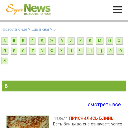
Меню
Новости о еде
>
Еда и сны
>
Б
А
Б
В
Г
Д
Ж
З
И
К
Л
М
Н
О
П
Р
С
Т
У
Ф
Х
Ц
Ч
Ш
Щ
Э
Ю
Я
Б
смотреть все
ПРИСНИЛИСЬ БЛИНЫ
19.06.11
Есть блины во сне означает: успех