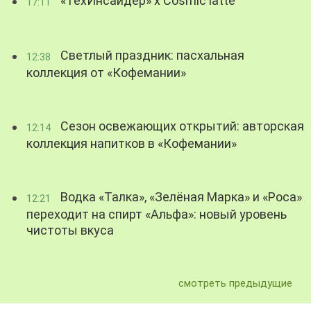
«ТехИнсайдер» х Cosmic latte
17:11
Светлый праздник: пасхальная
12:38
коллекция от «Кофемании»
Сезон освежающих открытий: авторская
12:14
коллекция напитков в «Кофемании»
Водка «Талка», «Зелёная Марка» и «Роса»
12:21
переходит на спирт «Альфа»: новый уровень
чистоты вкуса
смотреть предыдущие