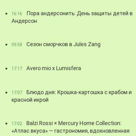
Пора андерсонить: День защиты детей в
16:16
Андерсон
Сезон сморчков в Jules Zang
09:58
Avero mio x Lumisfera
17:17
Блюдо дня: Крошка-картошка с крабом и
17:07
красной икрой
Balzi Rossi × Mercury Home Collection:
17:02
«Атлас вкуса» — гастрономия, вдохновленная