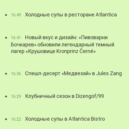
Холодные супы в ресторане Atlantica
16:49
Новый вкус и дизайн: «Пивоварни
16:41
Бочкарев» обновили легендарный темный
лагер «Крушовице Kronprinz Černé»
Спешл-десерт «Медвезай» в Jules Zang
16:36
Клубничный сезон в Dizengof/99
16:29
Холодные супы в Atlantica Bistro
16:22