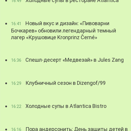
Холодные супы в ресторане Atlantica
16:49
Новый вкус и дизайн: «Пивоварни
16:41
Бочкарев» обновили легендарный темный
лагер «Крушовице Kronprinz Černé»
Спешл-десерт «Медвезай» в Jules Zang
16:36
Клубничный сезон в Dizengof/99
16:29
Холодные супы в Atlantica Bistro
16:22
Пора андерсонить: День защиты детей в
16:16