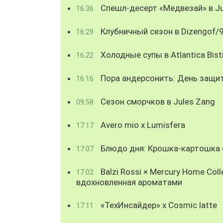
Спешл-десерт «Медвезай» в Ju
16:36
Клубничный сезон в Dizengof/
16:29
Холодные супы в Atlantica Bist
16:22
Пора андерсонить: День защи
16:16
Сезон сморчков в Jules Zang
09:58
Avero mio x Lumisfera
17:17
Блюдо дня: Крошка-картошка с
17:07
Balzi Rossi × Mercury Home Coll
17:02
вдохновленная ароматами
«ТехИнсайдер» х Cosmic latte
17:11