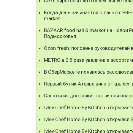
Сеть пироговых «Штолле» выпустила
Когда день начинается с танцев: PRE
market
BAZAAR food hall & market на Новой
Подмосковья
Ozon fresh: половина руководителей
METRO в 2,5 раза увеличила ассорти
В СберМаркете появилась эксклюзивн
Первый бутик Ателье вина открылся 
Салаты из доставки: так ли они опас
Ivlev Chef Home By Kitchen открывает
Ivlev Chef Home By Kitchen открылся
Ivlev Chef Home By Kitchen открывае