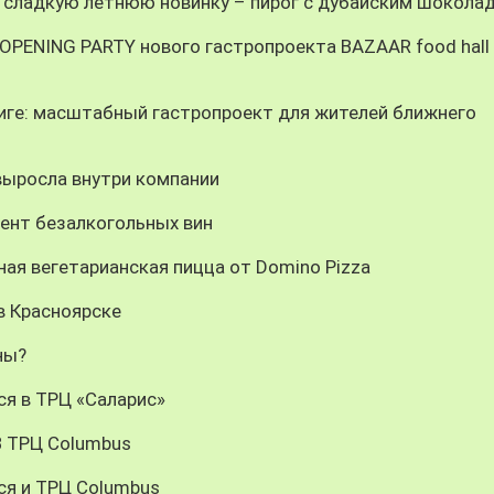
 сладкую летнюю новинку – пирог с дубайским шокола
-OPENING PARTY нового гастропроекта BAZAAR food hall
 Риге: масштабный гастропроект для жителей ближнего
 выросла внутри компании
мент безалкогольных вин
ая вегетарианская пицца от Domino Pizza
в Красноярске
ны?
ся в ТРЦ «Саларис»
 В ТРЦ Columbus
тся и ТРЦ Columbus