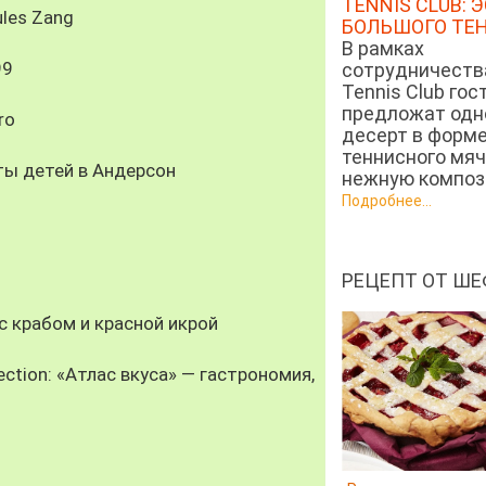
TENNIS CLUB: 
les Zang
БОЛЬШОГО ТЕ
В рамках
99
сотрудничеств
Tennis Club гос
предложат од
ro
десерт в форм
теннисного мяч
ты детей в Андерсон
нежную компози
Подробнее...
РЕЦЕПТ ОТ ШЕ
 крабом и красной икрой
ection: «Атлас вкуса» — гастрономия,