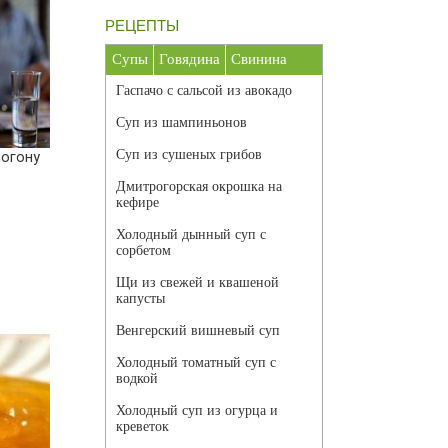
РЕЦЕПТЫ
Супы
Говядина
Свинина
Гаспачо с сальсой из авокадо
Суп из шампиньонов
Суп из сушеных грибов
могону
Дмитрогорская окрошка на
кефире
Холодный дынный суп с
сорбетом
Щи из свежей и квашеной
капусты
Венгерский вишневый суп
Холодный томатный суп с
водкой
Холодный суп из огурца и
креветок