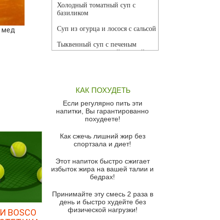
Холодный томатный суп с
базиликом
Суп из огурца и лосося с сальсой
а мед
Тыквенный суп с печеным
чесноком и томатной сальсой
Грибной суп
Томатный суп с кремом из
КАК ПОХУДЕТЬ
красного перца
Если регулярно пить эти
Парижский луковый суп
напитки, Вы гарантированно
похудеете!
Суп из спаржи и горошка с
сыром пармезан
Как сжечь лишний жир без
спортзала и диет!
Суп-крем из цветной капусты
Этот напиток быстро сжигает
Французский луковый суп
избыток жира на вашей талии и
бедрах!
Суп из баклажанов с моцареллой
и гремолатой
Принимайте эту смесь 2 раза в
Грибной крем-суп с кростини с
день и быстро худейте без
козьим сыром
физической нагрузки!
И BOSCO