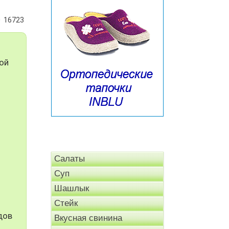
16723
ой
Салаты
Суп
Шашлык
Стейк
дов
Вкусная свинина