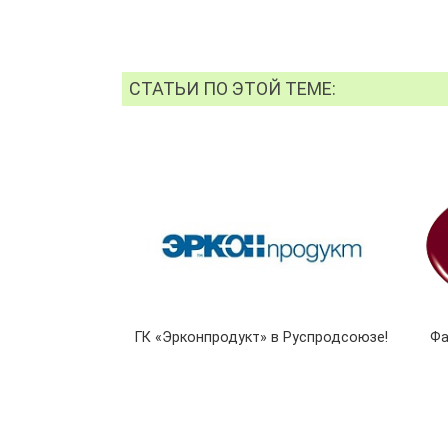
СТАТЬИ ПО ЭТОЙ ТЕМЕ:
ГК «Эрконпродукт» в Руспродсоюзе!
Фа