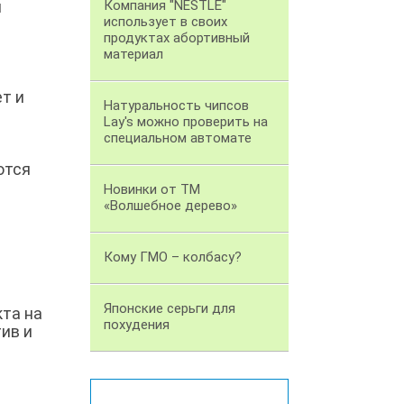
и
Компания "NESTLE"
использует в своих
продуктах абортивный
материал
т и
Натуральность чипсов
Lay's можно проверить на
специальном автомате
ются
Новинки от ТМ
«Волшебное дерево»
Кому ГМО – колбасу?
Японские серьги для
кта на
похудения
ив и