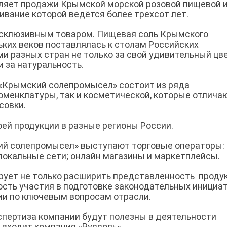
яет продажи Крымской морской розовой пищевой 
вание которой ведётся более трехсот лет.
ксклюзивным товаром. Пищевая соль Крымского
ких веков поставлялась к столам Российских
 разных стран не только за свой удивительный цве
и за натуральность.
«Крымский солепромысел» состоит из ряда
оменклатуры, так и косметической, которые отлича
совки.
ей продукции в разные регионы России.
ий солепромысел» выступают торговые операторы:
; локальные сети; онлайн магазины и маркетплейсы.
ирует не только расширить представленность проду
ость участия в подготовке законодательных инициат
ии по ключевым вопросам отрасли.
спертиза компании будут полезны в деятельности
 входит компания «Руссоль».