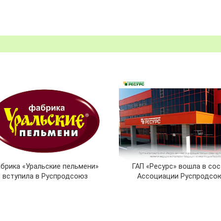
брика «Уральские пельмени»
ГАП «Ресурс» вошла в со
вступила в Руспродсоюз
Ассоциации Руспродсо