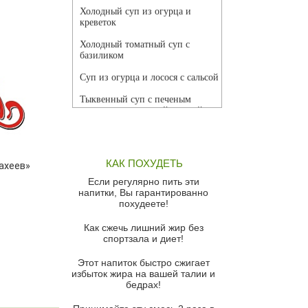
Холодный суп из огурца и
креветок
Холодный томатный суп с
базиликом
Суп из огурца и лосося с сальсой
Тыквенный суп с печеным
чесноком и томатной сальсой
Грибной суп
Томатный суп с кремом из
КАК ПОХУДЕТЬ
ахеев»
красного перца
Если регулярно пить эти
Парижский луковый суп
напитки, Вы гарантированно
похудеете!
Суп из спаржи и горошка с
сыром пармезан
Как сжечь лишний жир без
спортзала и диет!
Суп-крем из цветной капусты
Этот напиток быстро сжигает
Французский луковый суп
избыток жира на вашей талии и
бедрах!
Суп из баклажанов с моцареллой
и гремолатой