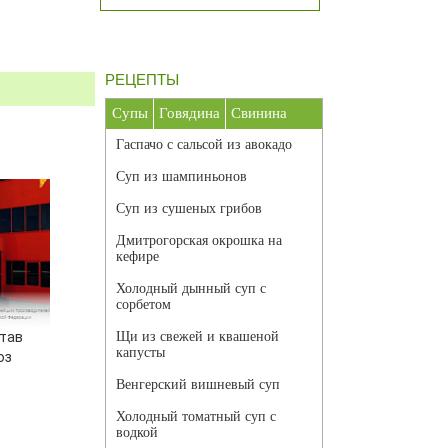
РЕЦЕПТЫ
Супы
Говядина
Свинина
Гаспачо с сальсой из авокадо
Суп из шампиньонов
Суп из сушеных грибов
Дмитрогорская окрошка на
кефире
Холодный дынный суп с
сорбетом
став
Щи из свежей и квашеной
капусты
юз
Венгерский вишневый суп
Холодный томатный суп с
водкой