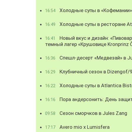
Холодные супы в «Кофемании»
16:54
Холодные супы в ресторане Atl
16:49
Новый вкус и дизайн: «Пивова
16:41
темный лагер «Крушовице Kronprinz 
Спешл-десерт «Медвезай» в Ju
16:36
Клубничный сезон в Dizengof/
16:29
Холодные супы в Atlantica Bist
16:22
Пора андерсонить: День защи
16:16
Сезон сморчков в Jules Zang
09:58
Avero mio x Lumisfera
17:17