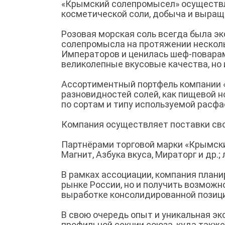
«Крымский солепромысел» осуществл
косметической соли, добыча и выращи
Розовая морская соль всегда была э
солепромысла на протяжении несколь
Императоров и ценилась шеф-поварами
великолепные вкусовые качества, но 
Ассортиментный портфель компании 
разновидностей солей, как пищевой н
по сортам и типу используемой расфа
Компания осуществляет поставки сво
Партнёрами торговой марки «Крымск
Магнит, Азбука вкуса, Мираторг и др.
В рамках ассоциации, компания план
рынке России, но и получить возможн
выработке консолидированной позиц
В свою очередь опыт и уникальная эк
профильной секции союза, куда также