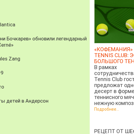
antica
рни Бочкарев» обновили легендарный
Černé»
«КОФЕМАНИЯ» 
TENNIS CLUB: 
les Zang
БОЛЬШОГО ТЕ
В рамках
99
сотрудничеств
Tennis Club гос
предложат од
ro
десерт в форм
теннисного мяч
ты детей в Андерсон
нежную компози
Подробнее...
РЕЦЕПТ ОТ ШЕ