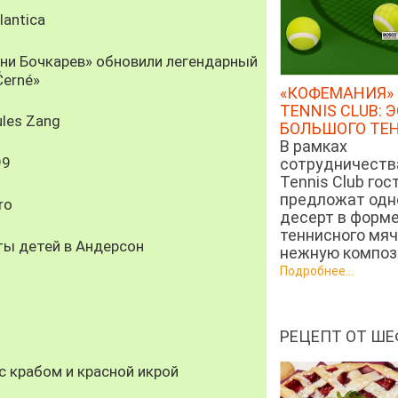
antica
рни Бочкарев» обновили легендарный
Černé»
«КОФЕМАНИЯ» 
TENNIS CLUB: 
les Zang
БОЛЬШОГО ТЕ
В рамках
99
сотрудничеств
Tennis Club гос
предложат од
ro
десерт в форм
теннисного мяч
ты детей в Андерсон
нежную компози
Подробнее...
РЕЦЕПТ ОТ ШЕ
 крабом и красной икрой