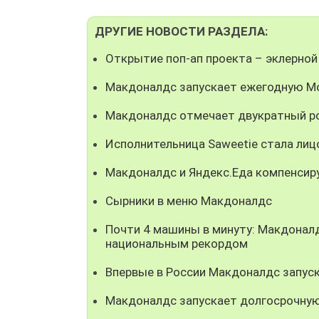
ДРУГИЕ НОВОСТИ РАЗДЕЛА:
Открытие поп-ап проекта – эклерной
Макдоналдс запускает ежегодную М
Макдоналдс отмечает двукратный ро
Исполнительница Saweetie стала ли
Макдоналдс и Яндекс.Еда компенсир
Сырники в меню Макдоналдс
Почти 4 машины в минуту: Макдонал
национальным рекордом
Впервые в России Макдоналдс запуск
Макдоналдс запускает долгосрочную