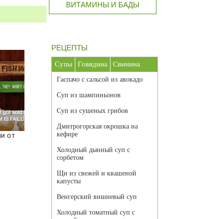
ВИТАМИНЫ И БАДЫ
РЕЦЕПТЫ
Супы
Говядина
Свинина
Гаспачо с сальсой из авокадо
Суп из шампиньонов
Суп из сушеных грибов
Дмитрогорская окрошка на
кефире
ли от
Холодный дынный суп с
сорбетом
Щи из свежей и квашеной
капусты
Венгерский вишневый суп
Холодный томатный суп с