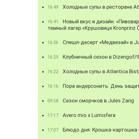
Холодные супы в ресторане Atl
16:49
Новый вкус и дизайн: «Пивова
16:41
темный лагер «Крушовице Kronprinz 
Спешл-десерт «Медвезай» в Ju
16:36
Клубничный сезон в Dizengof/
16:29
Холодные супы в Atlantica Bist
16:22
Пора андерсонить: День защи
16:16
Сезон сморчков в Jules Zang
09:58
Avero mio x Lumisfera
17:17
Блюдо дня: Крошка-картошка с
17:07