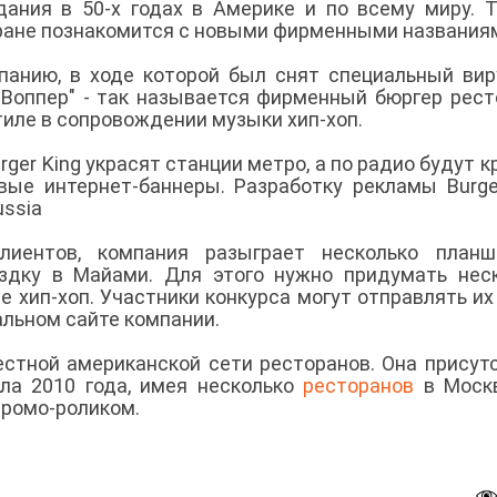
ания в 50-х годах в Америке и по всему миру. Т
тране познакомится с новыми фирменными названия
мпанию, в ходе которой был снят специальный ви
"Воппер" - так называется фирменный бюргер рест
иле в сопровождении музыки хип-хоп.
ger King украсят станции метро, а по радио будут к
ые интернет-баннеры. Разработку рекламы Burge
ussia
лиентов, компания разыграет несколько планш
здку в Майами. Для этого нужно придумать нес
е хип-хоп. Участники конкурса могут отправлять их
альном сайте компании.
естной американской сети ресторанов. Она присут
ла 2010 года, имея несколько
ресторанов
в Моск
промо-роликом.