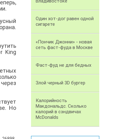
Владивостоке
еперь,
ми.
Один хот-дог равен одной
русный
сигарете
орана.
«Пончик Джонни» - новая
рутить
сеть фаст-фуда в Москве
r King
Фаст-фуд не для бедных
етных
колько
 через
Злой черный 3D бургер
Калорийность
ствует
Макдональдс. Сколько
ве. Но
калорий в сэндвичах
McDonalds
26898