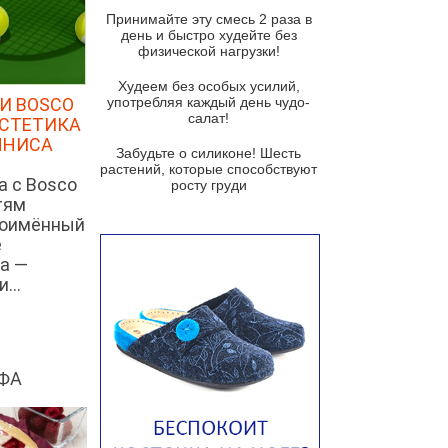
и гремолатой
Принимайте эту смесь 2 раза в
Грибной крем-суп с кростини с
день и быстро худейте без
козьим сыром
физической нагрузки!
Суп мисо с зеленым луком и
Худеем без особых усилий,
тофу
И BOSCO
употребляя каждый день чудо-
салат!
ЭСТЕТИКА
Суп из помидоров черри с песто
ННИСА
из рукколы
Забудьте о силиконе! Шесть
растений, которые способствуют
Португальский чесночный суп с
а с Bosco
росту груди
яйцом
тям
ноимённый
Авголемоно
е
Том ям с тофу
а —
...
Ирландский картофельный суп
Суп из пастернака
Пряный морковный суп во время
зимних холодов
ФА
Тосканский фасолевый суп
Американский суп из красной