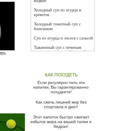
водкой
Холодный суп из огурца и
креветок
Холодный томатный суп с
базиликом
Суп из огурца и лосося с сальсой
Тыквенный суп с печеным
чесноком и томатной сальсой
ирь
Грибной суп
Томатный суп с кремом из
КАК ПОХУДЕТЬ
красного перца
Если регулярно пить эти
Парижский луковый суп
напитки, Вы гарантированно
похудеете!
Суп из спаржи и горошка с
сыром пармезан
Как сжечь лишний жир без
спортзала и диет!
Суп-крем из цветной капусты
Этот напиток быстро сжигает
Французский луковый суп
избыток жира на вашей талии и
бедрах!
Суп из баклажанов с моцареллой