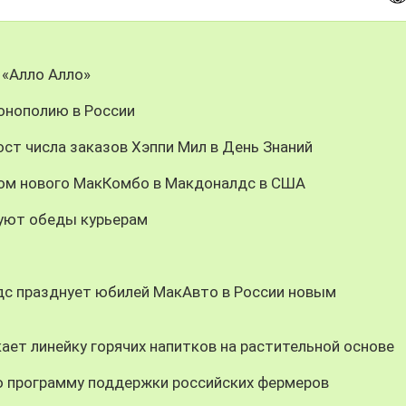
 «Алло Алло»
онополию в России
ст числа заказов Хэппи Мил в День Знаний
цом нового МакКомбо в Макдоналдс в США
уют обеды курьерам
дс празднует юбилей МакАвто в России новым
ает линейку горячих напитков на растительной основе
 программу поддержки российских фермеров