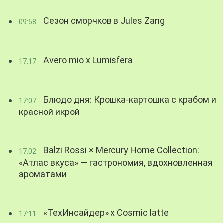
Сезон сморчков в Jules Zang
09:58
Avero mio x Lumisfera
17:17
Блюдо дня: Крошка-картошка с крабом и
17:07
красной икрой
Balzi Rossi × Mercury Home Collection:
17:02
«Атлас вкуса» — гастрономия, вдохновленная
ароматами
«ТехИнсайдер» х Cosmic latte
17:11