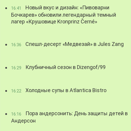
Новый вкус и дизайн: «Пивоварни
16:41
Бочкарев» обновили легендарный темный
лагер «Крушовице Kronprinz Černé»
Спешл-десерт «Медвезай» в Jules Zang
16:36
Клубничный сезон в Dizengof/99
16:29
Холодные супы в Atlantica Bistro
16:22
Пора андерсонить: День защиты детей в
16:16
Андерсон