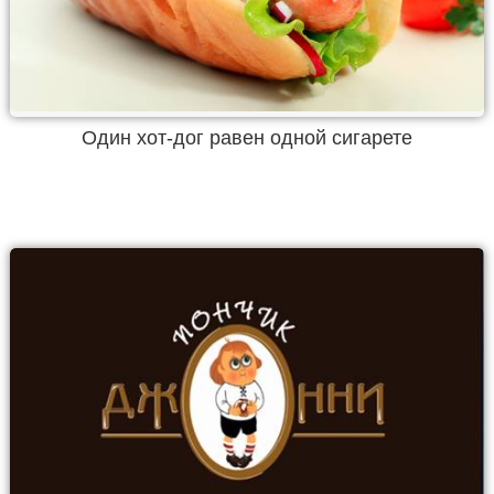
Один хот-дог равен одной сигарете