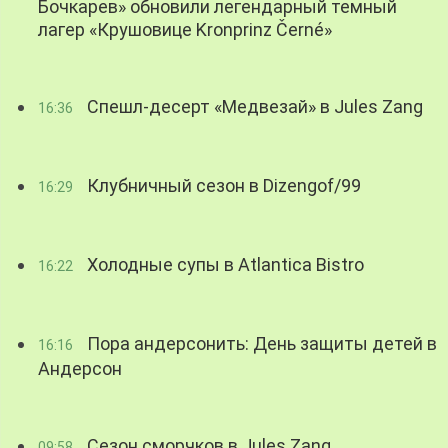
Бочкарев» обновили легендарный темный
лагер «Крушовице Kronprinz Černé»
Спешл-десерт «Медвезай» в Jules Zang
16:36
Клубничный сезон в Dizengof/99
16:29
Холодные супы в Atlantica Bistro
16:22
Пора андерсонить: День защиты детей в
16:16
Андерсон
Сезон сморчков в Jules Zang
09:58