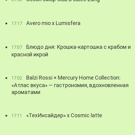
Avero mio x Lumisfera
17:17
Блюдо дня: Крошка-картошка с крабом и
17:07
красной икрой
Balzi Rossi × Mercury Home Collection:
17:02
«Атлас вкуса» — гастрономия, вдохновленная
ароматами
«ТехИнсайдер» х Cosmic latte
17:11