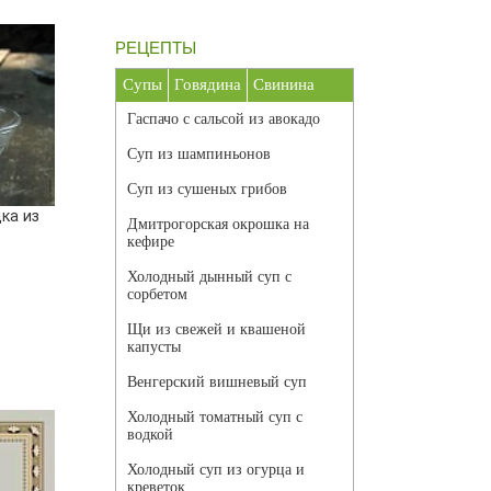
РЕЦЕПТЫ
Супы
Говядина
Свинина
Гаспачо с сальсой из авокадо
Суп из шампиньонов
Суп из сушеных грибов
ка из
Дмитрогорская окрошка на
кефире
Холодный дынный суп с
сорбетом
Щи из свежей и квашеной
капусты
Венгерский вишневый суп
Холодный томатный суп с
водкой
Холодный суп из огурца и
креветок