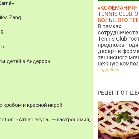
Černé»
«КОФЕМАНИЯ» 
TENNIS CLUB: 
les Zang
БОЛЬШОГО ТЕ
В рамках
99
сотрудничеств
Tennis Club гос
предложат од
ro
десерт в форм
теннисного мяч
ты детей в Андерсон
нежную компози
Подробнее...
РЕЦЕПТ ОТ ШЕ
 крабом и красной икрой
ection: «Атлас вкуса» — гастрономия,