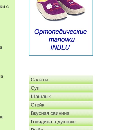
ки с
а
на
Салаты
Суп
Шашлык
Стейк
Вкусная свинина
au
Говядина в духовке