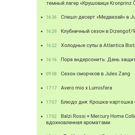
темный лагер «Крушовице Kronprinz 
Спешл-десерт «Медвезай» в Ju
16:36
Клубничный сезон в Dizengof/
16:29
Холодные супы в Atlantica Bist
16:22
Пора андерсонить: День защи
16:16
Сезон сморчков в Jules Zang
09:58
Avero mio x Lumisfera
17:17
Блюдо дня: Крошка-картошка с
17:07
Balzi Rossi × Mercury Home Coll
17:02
вдохновленная ароматами