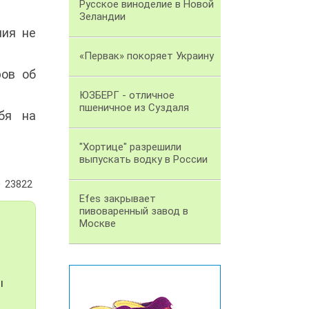
Русское виноделие в Новой
Зеландии
ния не
«Первак» покоряет Украину
ров об
ЮЗБЕРГ - отличное
пшеничное из Суздаля
бя на
"Хортице" разрешили
выпускать водку в России
23822
Efes закрывает
пивоваренный завод в
Москве
ы