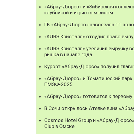
«Абрау-Дюрсо» и «Sибирская коллек
клубникой и игристым вином
ГК «Абрау-Дюрсо» завоевала 11 золо
«КЛВЗ Кристалл» отсудил право выпу
«КЛВЗ Кристалл» увеличил выручку во
рынка в начале года
Курорт «Абрау-Дюрсо» получил глав
«Абрау-Дюрсо» и Тематический парк 
ПМЭФ-2025
«Абрау-Дюрсо» готовится к первому
В Сочи открылось Ателье вина «Абр
Cosmos Hotel Group и «Абрау-Дюрсо
Club в Омске