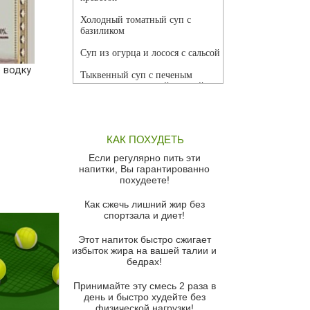
Холодный томатный суп с
базиликом
Суп из огурца и лосося с сальсой
 водку
Тыквенный суп с печеным
чесноком и томатной сальсой
Грибной суп
Томатный суп с кремом из
КАК ПОХУДЕТЬ
красного перца
Если регулярно пить эти
Парижский луковый суп
напитки, Вы гарантированно
похудеете!
Суп из спаржи и горошка с
сыром пармезан
Как сжечь лишний жир без
спортзала и диет!
Суп-крем из цветной капусты
Этот напиток быстро сжигает
Французский луковый суп
избыток жира на вашей талии и
бедрах!
Суп из баклажанов с моцареллой
и гремолатой
Принимайте эту смесь 2 раза в
Грибной крем-суп с кростини с
день и быстро худейте без
козьим сыром
физической нагрузки!