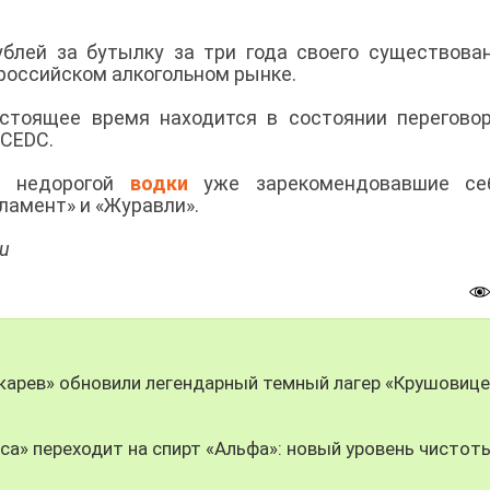
блей за бутылку за три года своего существова
 российском алкогольном рынке.
стоящее время находится в состоянии перегово
 CEDC.
ы недорогой
водки
уже зарекомендовавшие се
ламент» и «Журавли».
ru
чкарев» обновили легендарный темный лагер «Крушовице
оса» переходит на спирт «Альфа»: новый уровень чистот