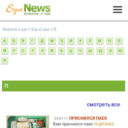
Меню
Новости о еде
>
Еда и сны
>
П
А
Б
В
Г
Д
Ж
З
И
К
Л
М
Н
О
П
Р
С
Т
У
Ф
Х
Ц
Ч
Ш
Щ
Э
Ю
Я
П
смотреть все
ПРИСНИЛСЯ ПАЕК
04.07.11
Вам приснился паек
ПОДРОБНЕЕ...