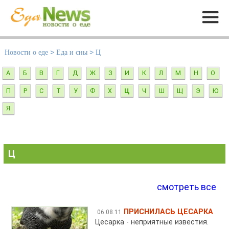
Меню
Новости о еде
>
Еда и сны
>
Ц
А
Б
В
Г
Д
Ж
З
И
К
Л
М
Н
О
П
Р
С
Т
У
Ф
Х
Ц
Ч
Ш
Щ
Э
Ю
Я
Ц
смотреть все
ПРИСНИЛАСЬ ЦЕСАРКА
06.08.11
Цесарка - неприятные известия.