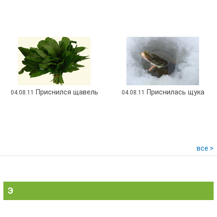
Приснился щавель
Приснилась щука
04.08.11
04.08.11
все >
Э