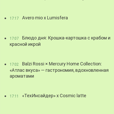
Avero mio x Lumisfera
17:17
Блюдо дня: Крошка-картошка с крабом и
17:07
красной икрой
Balzi Rossi × Mercury Home Collection:
17:02
«Атлас вкуса» — гастрономия, вдохновленная
ароматами
«ТехИнсайдер» х Cosmic latte
17:11