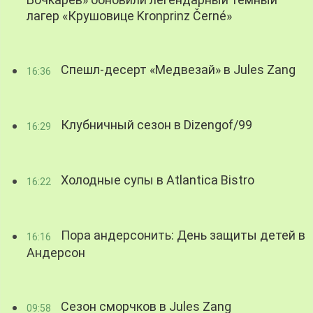
Бочкарев» обновили легендарный темный
лагер «Крушовице Kronprinz Černé»
Спешл-десерт «Медвезай» в Jules Zang
16:36
Клубничный сезон в Dizengof/99
16:29
Холодные супы в Atlantica Bistro
16:22
Пора андерсонить: День защиты детей в
16:16
Андерсон
Сезон сморчков в Jules Zang
09:58