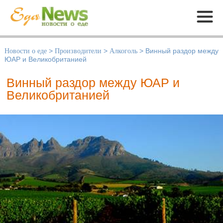
Меню
Новости о еде
>
Производители
>
Алкоголь
>
Винный раздор между
ЮАР и Великобританией
Винный раздор между ЮАР и
Великобританией