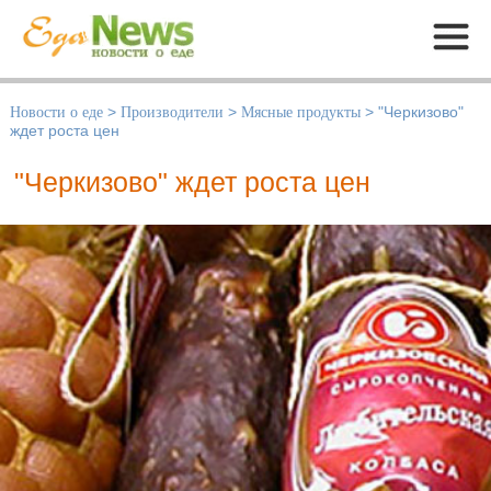
Меню
Новости о еде
>
Производители
>
Мясные продукты
>
"Черкизово"
ждет роста цен
"Черкизово" ждет роста цен