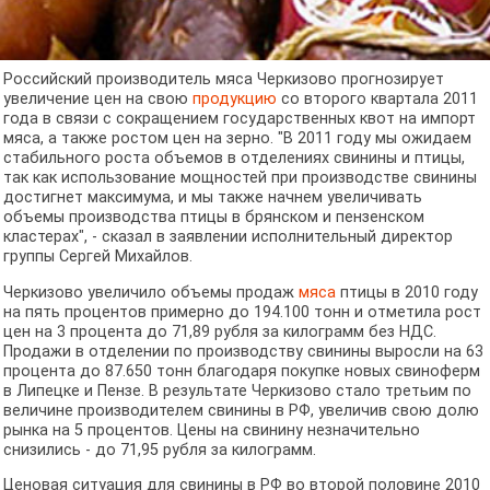
Российский производитель мяса Черкизово прогнозирует
увеличение цен на свою
продукцию
со второго квартала 2011
года в связи с сокращением государственных квот на импорт
мяса, а также ростом цен на зерно. "В 2011 году мы ожидаем
стабильного роста объемов в отделениях свинины и птицы,
так как использование мощностей при производстве свинины
достигнет максимума, и мы также начнем увеличивать
объемы производства птицы в брянском и пензенском
кластерах", - сказал в заявлении исполнительный директор
группы Сергей Михайлов.
Черкизово увеличило объемы продаж
мяса
птицы в 2010 году
на пять процентов примерно до 194.100 тонн и отметила рост
цен на 3 процента до 71,89 рубля за килограмм без НДС.
Продажи в отделении по производству свинины выросли на 63
процента до 87.650 тонн благодаря покупке новых свиноферм
в Липецке и Пензе. В результате Черкизово стало третьим по
величине производителем свинины в РФ, увеличив свою долю
рынка на 5 процентов. Цены на свинину незначительно
снизились - до 71,95 рубля за килограмм.
Ценовая ситуация для свинины в РФ во второй половине 2010