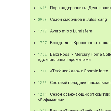
Пора андерсонить: День защи
16:16
Сезон сморчков в Jules Zang
09:58
Avero mio x Lumisfera
17:17
Блюдо дня: Крошка-картошка с
17:07
Balzi Rossi × Mercury Home Coll
17:02
вдохновленная ароматами
«ТехИнсайдер» х Cosmic latte
17:11
Светлый праздник: пасхальная
12:38
Сезон освежающих открытий: 
12:14
«Кофемании»
Водка «Талка», «Зелёная Марка
12:21