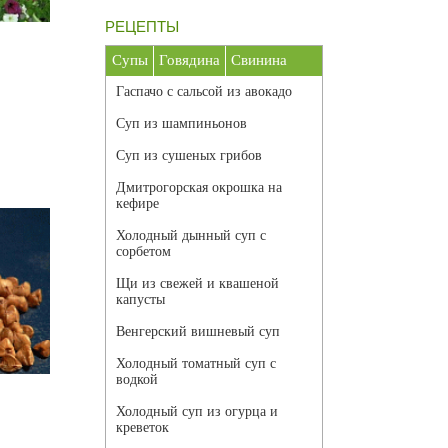
РЕЦЕПТЫ
Супы
Говядина
Свинина
Гаспачо с сальсой из авокадо
Суп из шампиньонов
Суп из сушеных грибов
Дмитрогорская окрошка на
кефире
Холодный дынный суп с
сорбетом
Щи из свежей и квашеной
капусты
Венгерский вишневый суп
Холодный томатный суп с
водкой
Холодный суп из огурца и
креветок