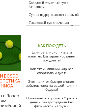
Холодный томатный суп с
базиликом
Суп из огурца и лосося с сальсой
Тыквенный суп с печеным
чесноком и томатной сальсой
Грибной суп
Томатный суп с кремом из
КАК ПОХУДЕТЬ
красного перца
Если регулярно пить эти
Парижский луковый суп
напитки, Вы гарантированно
похудеете!
Суп из спаржи и горошка с
сыром пармезан
Как сжечь лишний жир без
спортзала и диет!
Суп-крем из цветной капусты
И BOSCO
ЭСТЕТИКА
Этот напиток быстро сжигает
Французский луковый суп
ННИСА
избыток жира на вашей талии и
бедрах!
Суп из баклажанов с моцареллой
и гремолатой
а с Bosco
Принимайте эту смесь 2 раза в
тям
Грибной крем-суп с кростини с
день и быстро худейте без
ноимённый
козьим сыром
физической нагрузки!
е