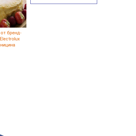
Суп с лапшой рамен в
Токийском стиле
Малайзийская лакса с
креветками
 от бренд-
Японский суп-лапша
lectrolux
Утиный бульон с фрикадельками
рницина
Марокканский куриный суп с
пряным маслом
Куриный суп с сельдереем и
луком-пореем
Куриный суп с кокосом
Куриный суп с кнейдлах
Марокканская харира
Ирландский домашний суп с
бараниной
Суп-рагу с говядиной и
ягненком