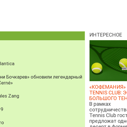
ИНТЕРЕСНОЕ
antica
рни Бочкарев» обновили легендарный
Černé»
«КОФЕМАНИЯ» 
TENNIS CLUB: 
les Zang
БОЛЬШОГО ТЕ
В рамках
99
сотрудничеств
Tennis Club гос
предложат од
ro
десерт в форм