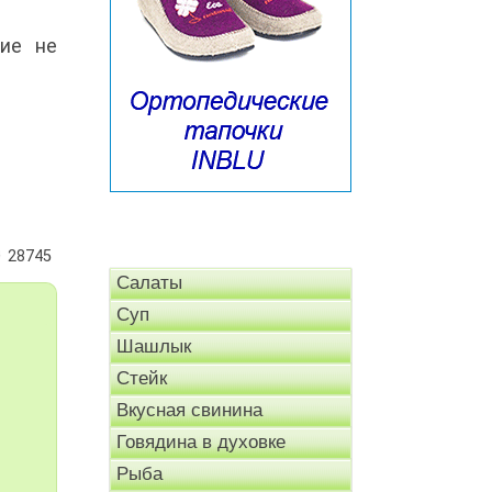
ние не
.
28745
Салаты
Суп
Шашлык
Стейк
Вкусная свинина
Говядина в духовке
Рыба