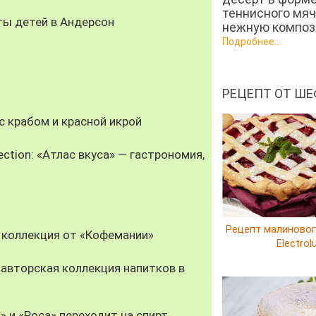
теннисного мяч
ты детей в Андерсон
нежную компози
Подробнее...
РЕЦЕПТ ОТ ШЕ
 крабом и красной икрой
ection: «Атлас вкуса» — гастрономия,
Рецепт малиновог
 коллекция от «Кофемании»
Electrol
авторская коллекция напитков в
» и «Роса» переходит на спирт