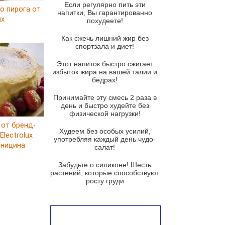
Если регулярно пить эти
о пирога от
Парижский луковый суп
напитки, Вы гарантированно
ux
похудеете!
Суп из спаржи и горошка с
сыром пармезан
Как сжечь лишний жир без
спортзала и диет!
Суп-крем из цветной капусты
Этот напиток быстро сжигает
Французский луковый суп
избыток жира на вашей талии и
бедрах!
Суп из баклажанов с моцареллой
и гремолатой
Принимайте эту смесь 2 раза в
Грибной крем-суп с кростини с
день и быстро худейте без
козьим сыром
физической нагрузки!
 от бренд-
Суп мисо с зеленым луком и
Худеем без особых усилий,
lectrolux
тофу
употребляя каждый день чудо-
рницина
салат!
Суп из помидоров черри с песто
из рукколы
Забудьте о силиконе! Шесть
растений, которые способствуют
Португальский чесночный суп с
росту груди
яйцом
Авголемоно
Том ям с тофу