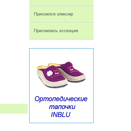
Приснился эликсир
Приснилась эссенция