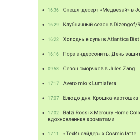
Спешл-десерт «Медвезай» в Ju
16:36
Клубничный сезон в Dizengof/
16:29
Холодные супы в Atlantica Bist
16:22
Пора андерсонить: День защи
16:16
Сезон сморчков в Jules Zang
09:58
Avero mio x Lumisfera
17:17
Блюдо дня: Крошка-картошка с
17:07
Balzi Rossi × Mercury Home Coll
17:02
вдохновленная ароматами
«ТехИнсайдер» х Cosmic latte
17:11