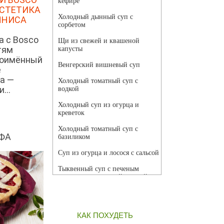
кефире
ЭСТЕТИКА
Холодный дынный суп с
ННИСА
сорбетом
а с Bosco
Щи из свежей и квашеной
тям
капусты
ноимённый
Венгерский вишневый суп
е
а —
Холодный томатный суп с
...
водкой
Холодный суп из огурца и
креветок
Холодный томатный суп с
ФА
базиликом
Суп из огурца и лосося с сальсой
Тыквенный суп с печеным
чесноком и томатной сальсой
Грибной суп
Томатный суп с кремом из
КАК ПОХУДЕТЬ
красного перца