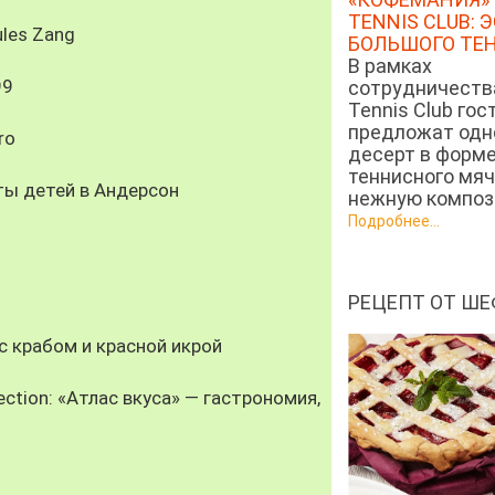
TENNIS CLUB: 
les Zang
БОЛЬШОГО ТЕ
В рамках
99
сотрудничеств
Tennis Club гос
предложат од
ro
десерт в форм
теннисного мяч
ты детей в Андерсон
нежную компози
Подробнее...
РЕЦЕПТ ОТ ШЕ
 крабом и красной икрой
ection: «Атлас вкуса» — гастрономия,