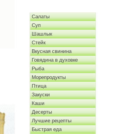
Салаты
Суп
Шашлык
Стейк
Вкусная свинина
Говядина в духовке
Рыба
Морепродукты
Птица
Закуски
Каши
Десерты
Лучшие рецепты
Быстрая еда