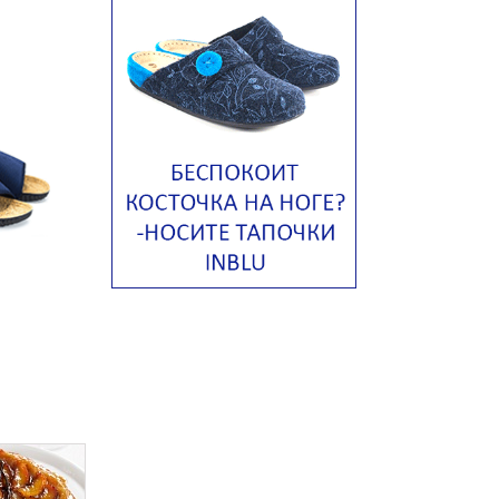
Ирландский картофельный суп
Суп из пастернака
Пряный морковный суп во время
зимних холодов
Тосканский фасолевый суп
Американский суп из красной
фасоли с сальсой гуакамоле
Острый чечевичный суп с
кремом из петрушки
Суп с лапшой рамен в
Токийском стиле
Малайзийская лакса с
креветками
Японский суп-лапша
Утиный бульон с фрикадельками
Марокканский куриный суп с
пряным маслом