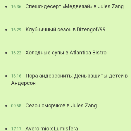
Спешл-десерт «Медвезай» в Jules Zang
16:36
Клубничный сезон в Dizengof/99
16:29
Холодные супы в Atlantica Bistro
16:22
Пора андерсонить: День защиты детей в
16:16
Андерсон
Сезон сморчков в Jules Zang
09:58
Avero mio x Lumisfera
17:17