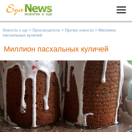
Меню
Новости о еде
>
Производители
>
Прочие новости
>
Миллион
пасхальных куличей
Миллион пасхальных куличей