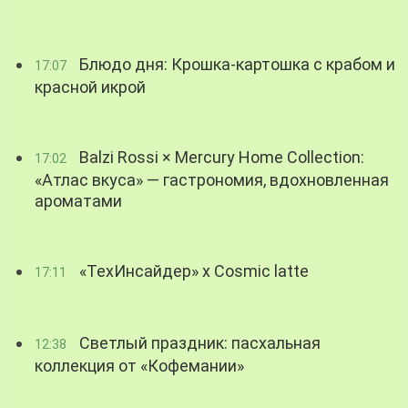
Блюдо дня: Крошка-картошка с крабом и
17:07
красной икрой
Balzi Rossi × Mercury Home Collection:
17:02
«Атлас вкуса» — гастрономия, вдохновленная
ароматами
«ТехИнсайдер» х Cosmic latte
17:11
Светлый праздник: пасхальная
12:38
коллекция от «Кофемании»