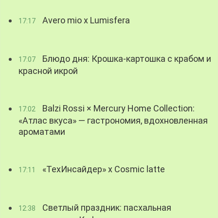
Avero mio x Lumisfera
17:17
Блюдо дня: Крошка-картошка с крабом и
17:07
красной икрой
Balzi Rossi × Mercury Home Collection:
17:02
«Атлас вкуса» — гастрономия, вдохновленная
ароматами
«ТехИнсайдер» х Cosmic latte
17:11
Светлый праздник: пасхальная
12:38