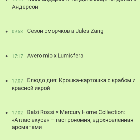
Андерсон
Сезон сморчков в Jules Zang
09:58
Avero mio x Lumisfera
17:17
Блюдо дня: Крошка-картошка с крабом и
17:07
красной икрой
Balzi Rossi × Mercury Home Collection:
17:02
«Атлас вкуса» — гастрономия, вдохновленная
ароматами