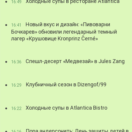
Холодные супы в ресторане Atlantica
16:49
Новый вкус и дизайн: «Пивоварни
16:41
Бочкарев» обновили легендарный темный
лагер «Крушовице Kronprinz Černé»
Спешл-десерт «Медвезай» в Jules Zang
16:36
Клубничный сезон в Dizengof/99
16:29
Холодные супы в Atlantica Bistro
16:22
Пора андерсонить: День защиты детей в
16:16