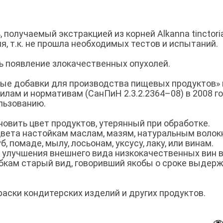
 получаемый экстракцией из корней Alkanna tinctori
, т.к. не прошла необходимых тестов и испытаний.
 появление злокачественных опухолей.
ые добавки для производства пищевых продуктов» 
ам и нормативам (СанПиН 2.3.2.2364–08) в 2008 год
льзованию.
овить цвет продуктов, утерянный при обработке.
цвета настойкам маслам, мазям, натуральным волок
б, помаде, мылу, лосьонам, уксусу, лаку, или винам.
я улучшения внешнего вида низкокачественных вин 
обкам старый вид, говоривший якобы о сроке выдер
аски кондитерских изделий и других продуктов.