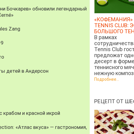
рни Бочкарев» обновили легендарный
Černé»
«КОФЕМАНИЯ» 
TENNIS CLUB: 
les Zang
БОЛЬШОГО ТЕ
В рамках
99
сотрудничеств
Tennis Club гос
предложат од
ro
десерт в форм
теннисного мяч
ты детей в Андерсон
нежную компози
Подробнее...
РЕЦЕПТ ОТ ШЕ
 крабом и красной икрой
ection: «Атлас вкуса» — гастрономия,