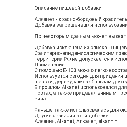
Описание пищевой добавки:
Алканет - красно-бордовый краситель,
Добавка запрещена для использования
По некоторым данным может вызвать
Добавка исключена из списка «Пищев
Санитарно-эпидемиологическим правил
территории РФ не допускается к испо
Применение
C помощью E-103 можно легко восстан
Используется сегодня для придания 
шерсти, дереву, камню, бальзам для гу
В прошлом Alkanet использовался дл
портах, а также придавал винным пр
вина.
Раньше также использовалась для окр
Другие названия этой добавки:
Алканин, Alkanet, Алканет, alkannin