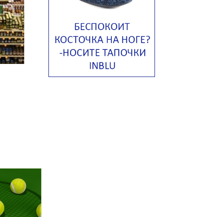
Тосканский фасолевый суп
Американский суп из красной
фасоли с сальсой гуакамоле
Острый чечевичный суп с
кремом из петрушки
Суп с лапшой рамен в
Токийском стиле
Малайзийская лакса с
креветками
Японский суп-лапша
Утиный бульон с фрикадельками
Марокканский куриный суп с
пряным маслом
Куриный суп с сельдереем и
луком-пореем
Куриный суп с кокосом
Куриный суп с кнейдлах