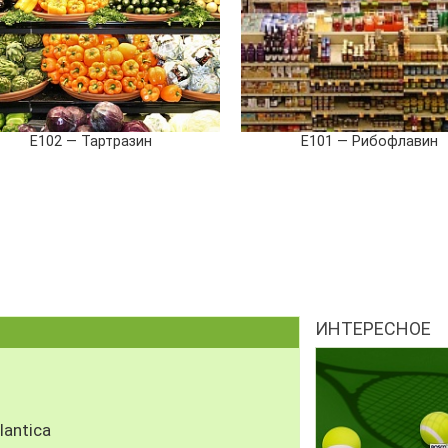
E102 — Тартразин
E101 — Рибофлавин
ИНТЕРЕСНОЕ
antica