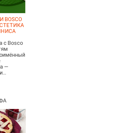
Марокканская харира
И BOSCO
Ирландский домашний суп с
бараниной
ЭСТЕТИКА
ННИСА
Суп-рагу с говядиной и
ягненком
а с Bosco
Суп с колбасками чоризо и
тям
нутом
ноимённый
е
Мексиканский суп из говядины
а —
с чили и сырными начос
...
Кисло-сладкий суп со свининой
Суп мисо со свининой и
овощами
Суп пад-тай с треской
ФА
Ямайский суп с соленой треской
из риса и фасоли
Суп из копченой пикши с
картофелем