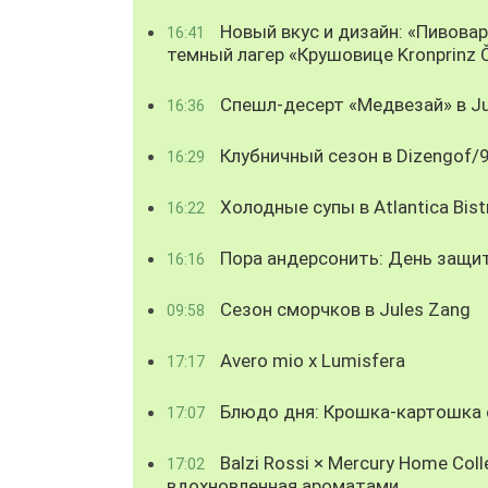
Новый вкус и дизайн: «Пивова
16:41
темный лагер «Крушовице Kronprinz 
Спешл-десерт «Медвезай» в Ju
16:36
Клубничный сезон в Dizengof/
16:29
Холодные супы в Atlantica Bist
16:22
Пора андерсонить: День защи
16:16
Сезон сморчков в Jules Zang
09:58
Avero mio x Lumisfera
17:17
Блюдо дня: Крошка-картошка с
17:07
Balzi Rossi × Mercury Home Coll
17:02
вдохновленная ароматами