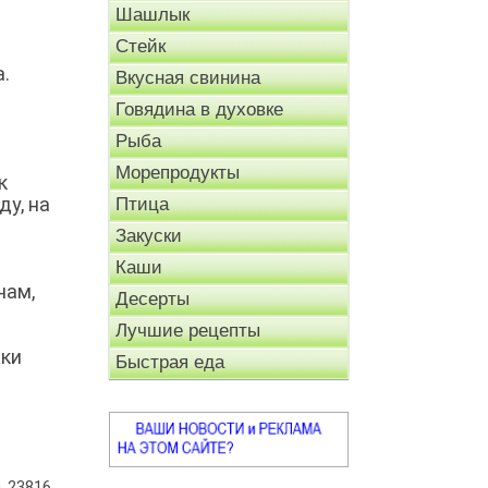
Шашлык
Стейк
a.
Вкусная свинина
Говядина в духовке
Рыба
Морепродукты
к
у, на
Птица
Закуски
Каши
нам,
Десерты
Лучшие рецепты
в
жки
Быстрая еда
23816