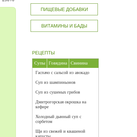
ПИЩЕВЫЕ ДОБАВКИ
ВИТАМИНЫ И БАДЫ
РЕЦЕПТЫ
Супы
Говядина
Свинина
Гаспачо с сальсой из авокадо
Суп из шампиньонов
Суп из сушеных грибов
Дмитрогорская окрошка на
кефире
Холодный дынный суп с
сорбетом
Щи из свежей и квашеной
капусты