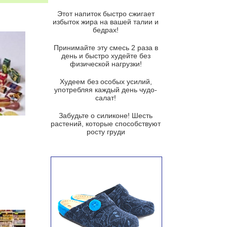
Этот напиток быстро сжигает
Французский луковый суп
избыток жира на вашей талии и
бедрах!
Суп из баклажанов с моцареллой
и гремолатой
Принимайте эту смесь 2 раза в
Грибной крем-суп с кростини с
день и быстро худейте без
козьим сыром
физической нагрузки!
Суп мисо с зеленым луком и
Худеем без особых усилий,
тофу
употребляя каждый день чудо-
салат!
Суп из помидоров черри с песто
из рукколы
Забудьте о силиконе! Шесть
растений, которые способствуют
Португальский чесночный суп с
росту груди
яйцом
Авголемоно
Том ям с тофу
Ирландский картофельный суп
Суп из пастернака
Пряный морковный суп во время
зимних холодов