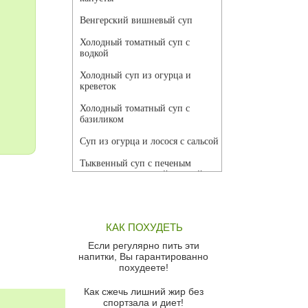
Венгерский вишневый суп
Холодный томатный суп с
водкой
Холодный суп из огурца и
креветок
Холодный томатный суп с
базиликом
Суп из огурца и лосося с сальсой
Тыквенный суп с печеным
чесноком и томатной сальсой
Грибной суп
Томатный суп с кремом из
КАК ПОХУДЕТЬ
красного перца
Если регулярно пить эти
Парижский луковый суп
напитки, Вы гарантированно
похудеете!
Суп из спаржи и горошка с
сыром пармезан
Как сжечь лишний жир без
спортзала и диет!
Суп-крем из цветной капусты