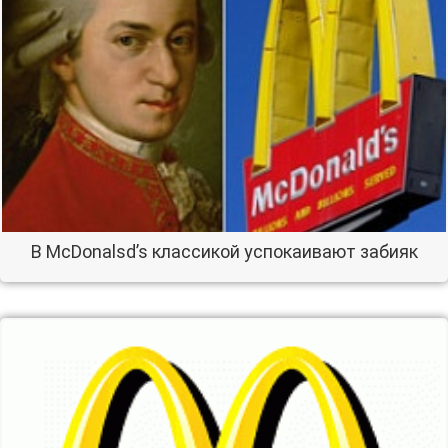
В McDonalsd’s классикой успокаивают забияк