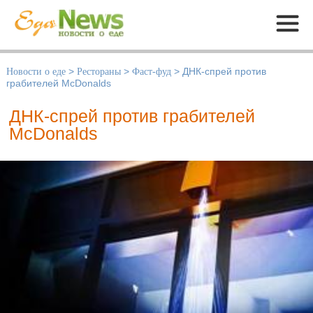
Меню
Новости о еде
>
Рестораны
>
Фаст-фуд
>
ДНК-спрей против
грабителей McDonalds
ДНК-спрей против грабителей
McDonalds