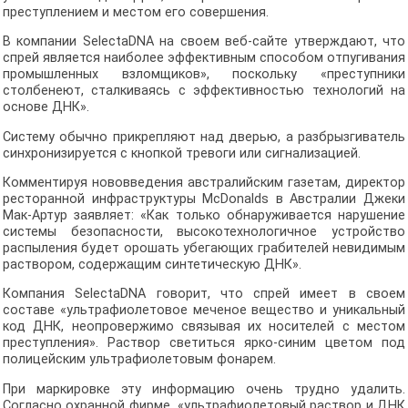
преступлением и местом его совершения.
В компании SelectaDNA на своем веб-сайте утверждают, что
спрей является наиболее эффективным способом отпугивания
промышленных взломщиков», поскольку «преступники
столбенеют, сталкиваясь с эффективностью технологий на
основе ДНК».
Систему обычно прикрепляют над дверью, а разбрызгиватель
синхронизируется с кнопкой тревоги или сигнализацией.
Комментируя нововведения австралийским газетам, директор
ресторанной инфраструктуры McDonalds в Австралии Джеки
Мак-Артур заявляет: «Как только обнаруживается нарушение
системы безопасности, высокотехнологичное устройство
распыления будет орошать убегающих грабителей невидимым
раствором, содержащим синтетическую ДНК».
Компания SelectaDNA говорит, что спрей имеет в своем
составе «ультрафиолетовое меченое вещество и уникальный
код ДНК, неопровержимо связывая их носителей с местом
преступления». Раствор светиться ярко-синим цветом под
полицейским ультрафиолетовым фонарем.
При маркировке эту информацию очень трудно удалить.
Согласно охранной фирме, «ультрафиолетовый раствор и ДНК