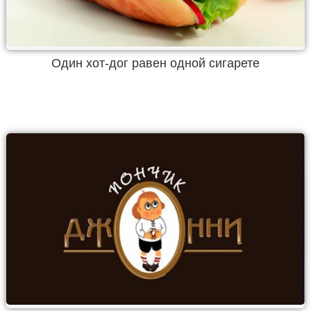
Один хот-дог равен одной сигарете