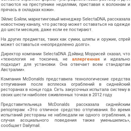
остаются на преступнике неделями, приставая к волокнам и
прячась в складках кожи».
Эйлис Бэйли, маркетинговый менеджер SelectaDNA, рассказала
новостному каналу, что раствор может оставаться на одежде
до шести месяцев, даже если ее постирают.
На других предметах, таких как сумки, шляпы и оружие, спрей
может оставаться «неопределенно долго».
Директор компании SelectaDNA Дэйвид Моррисей сказал, что
«технология не токсична, не
аллергенная
и идеально
подходит для установки. Она отвечает всем стандартам
Австралии».
Компания McDonalds представила технологические средства
отпугивания после всплеска ограблений в сиднейский
ресторанах в конце года. Сеть закусочных испытала систему в
своих шести наиболее оживленных точках в 2012 году.
Представительница McDonalds рассказала сиднейским
репортерам: «Это отличное средство отпугивания. Во время
испытаний рестораны не наблюдали ни одного ограбления, а
случая асоциального поведения также уменьшились»,
сообщает Dailymail.