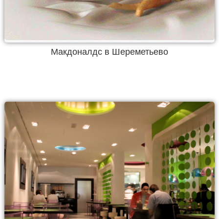
Макдоналдс в Шереметьево