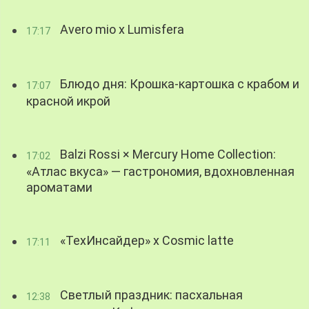
Avero mio x Lumisfera
17:17
Блюдо дня: Крошка-картошка с крабом и
17:07
красной икрой
Balzi Rossi × Mercury Home Collection:
17:02
«Атлас вкуса» — гастрономия, вдохновленная
ароматами
«ТехИнсайдер» х Cosmic latte
17:11
Светлый праздник: пасхальная
12:38