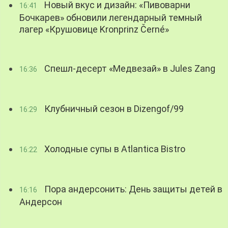
Новый вкус и дизайн: «Пивоварни
16:41
Бочкарев» обновили легендарный темный
лагер «Крушовице Kronprinz Černé»
Спешл-десерт «Медвезай» в Jules Zang
16:36
Клубничный сезон в Dizengof/99
16:29
Холодные супы в Atlantica Bistro
16:22
Пора андерсонить: День защиты детей в
16:16
Андерсон