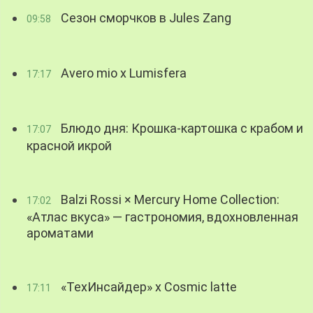
Сезон сморчков в Jules Zang
09:58
Avero mio x Lumisfera
17:17
Блюдо дня: Крошка-картошка с крабом и
17:07
красной икрой
Balzi Rossi × Mercury Home Collection:
17:02
«Атлас вкуса» — гастрономия, вдохновленная
ароматами
«ТехИнсайдер» х Cosmic latte
17:11