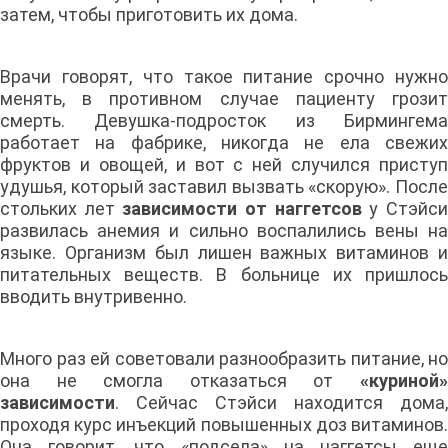
затем, чтобы приготовить их дома.
Врачи говорят, что такое питание срочно нужно
менять, в противном случае пациенту грозит
смерть. Девушка-подросток из Бирмингема
работает на фабрике, никогда не ела свежих
фруктов и овощей, и вот с ней случился приступ
удушья, который заставил вызвать «скорую». После
стольких лет
зависимости от наггетсов
у Стэйс
развилась анемия и сильно воспалились вены на
языке. Организм был лишен важных витаминов и
питательных веществ. В больнице их пришлось
вводить внутривенно.
Много раз ей советовали разнообразить питание, но
она не смогла отказаться от
«куриной»
зависимости
. Сейчас Стэйси находится дома,
проходя курс инъекций повышенных доз витаминов.
Она говорит, что «подсела» на наггетсы еще