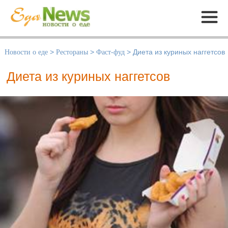
Меню
Новости о еде
>
Рестораны
>
Фаст-фуд
>
Диета из куриных наггетсов
Диета из куриных наггетсов