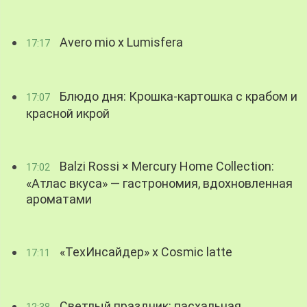
Avero mio x Lumisfera
17:17
Блюдо дня: Крошка-картошка с крабом и
17:07
красной икрой
Balzi Rossi × Mercury Home Collection:
17:02
«Атлас вкуса» — гастрономия, вдохновленная
ароматами
«ТехИнсайдер» х Cosmic latte
17:11
Светлый праздник: пасхальная