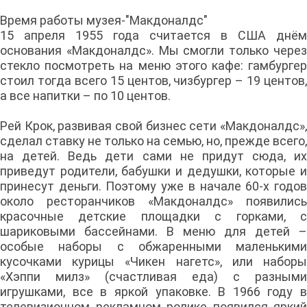
Время работы музея-"Макдоналдс"
15 апреля 1955 года считается в США днём
основания «Макдоналдс». Мы смогли только через
стекло посмотреть на меню этого кафе: гамбургер
стоил тогда всего 15 центов, чизбургер – 19 центов,
а все напитки – по 10 центов.
Рей Крок, развивая свой бизнес сети «Макдоналдс»,
сделал ставку не только на семью, но, прежде всего,
на детей. Ведь дети сами не придут сюда, их
приведут родители, бабушки и дедушки, которые и
принесут деньги. Поэтому уже в начале 60-х годов
около ресторанчиков «Макдоналдс» появились
красочные детские площадки с горками, с
шариковыми бассейнами. В меню для детей –
особые наборы с обжаренными маленькими
кусочками курицы «Чикен нагетс», или наборы
«Хэппи милз» (счастливая еда) с разными
игрушками, все в яркой упаковке. В 1966 году в
телевизионном рекламном ролике появился яркий