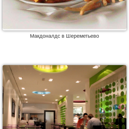
Макдоналдс в Шереметьево