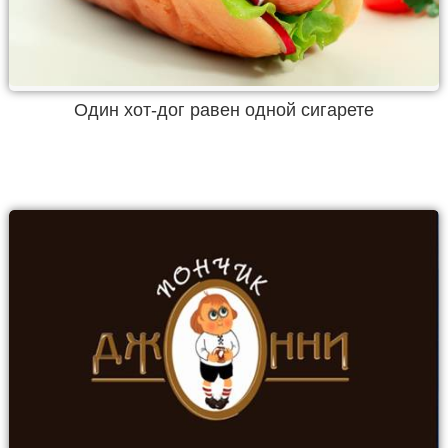
Один хот-дог равен одной сигарете