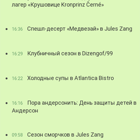
лагер «Крушовице Kronprinz Černé»
Спешл-десерт «Медвезай» в Jules Zang
16:36
Клубничный сезон в Dizengof/99
16:29
Холодные супы в Atlantica Bistro
16:22
Пора андерсонить: День защиты детей в
16:16
Андерсон
Сезон сморчков в Jules Zang
09:58