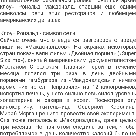
клоун Рональд Макдоналд, ставший ещё одним
символом сети этих ресторанов и любимцем
американских детишек.
Клоун Рональд - символ сети.
Сейчас очень много ведется разговоров о вреде
пищи из «Макдоналдсов». На экранах некоторых
стран показывали фильм «Двойная порция» («Super
Size me»), снятый американским документалистом
Морганом Сперлоком. Главный герой в течение
месяца питался три раза в день двойными
порциями гамбургера из «Макдоналдса» и ничего
кроме них не ел. Поправился на 12 килограммов,
испортил печень, у него сильно повысился уровень
холестерина и сахара в крови. Посмотрев эту
кинокартину, жительница Северной Каролины
Мираб Морган решила провести свой эксперимент.
Она тоже питалась в «Макдоналдсе», даже целых
три месяца. Но при этом следила за тем, чтобы
потребляемое в день количество калорий было не