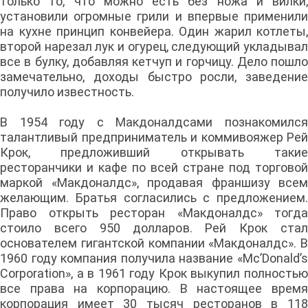
только то, что можно есть без ножа и вилки,
установили огромные грили и впервые применили
на кухне принцип конвейера. Один жарил котлеты,
второй нарезал лук и огурец, следующий укладывал
все в булку, добавляя кетчуп и горчицу. Дело пошло
замечательно, доходы быстро росли, заведение
получило известность.
В 1954 году с Макдоналдсами познакомился
талантливый предприниматель и коммивояжер Рей
Крок, предложивший открывать такие
ресторанчики и кафе по всей стране под торговой
маркой «Макдоналдс», продавая франшизу всем
желающим. Братья согласились с предложением.
Право открыть ресторан «Макдоналдс» тогда
стоило всего 950 долларов. Рей Крок стал
основателем гигантской компании «Макдоналдс». В
1960 году компания получила название «Mc’Donald’s
Cоrporation», а в 1961 году Крок выкупил полностью
все права на корпорацию. В настоящее время
корпорация имеет 30 тысяч ресторанов в 118