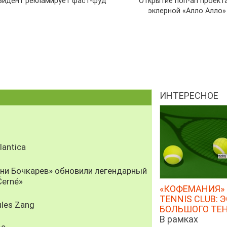
зидент рекламирует фаст-фуд
Открытие поп-ап проект
эклерной «Алло Алло»
ИНТЕРЕСНОЕ
antica
рни Бочкарев» обновили легендарный
Černé»
«КОФЕМАНИЯ» 
TENNIS CLUB: 
les Zang
БОЛЬШОГО ТЕ
В рамках