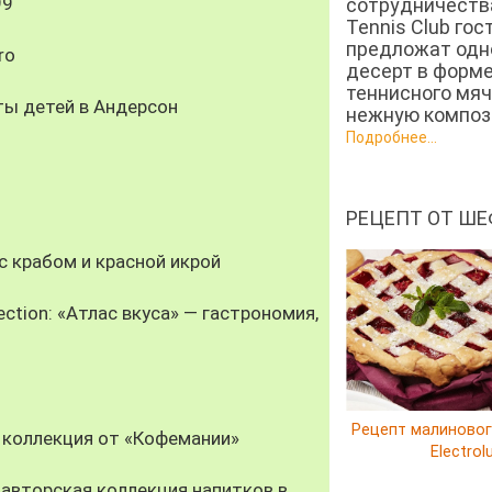
99
сотрудничеств
Tennis Club гос
предложат од
ro
десерт в форм
теннисного мяч
ты детей в Андерсон
нежную компози
Подробнее...
РЕЦЕПТ ОТ ШЕ
 крабом и красной икрой
ection: «Атлас вкуса» — гастрономия,
Рецепт малиновог
 коллекция от «Кофемании»
Electrol
авторская коллекция напитков в