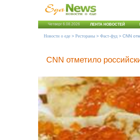
Четверг 6.08.2026
ЛЕНТА НОВОСТЕЙ
>
>
>
CNN отм
Новости о еде
Рестораны
Фаст-фуд
CNN отметило российск