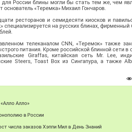
 для России блины могли бы стать тем же, чем яв
ет основатель «Теремка» Михаил Гончаров.
дцати ресторанов и семидесяти киосков и павиль
» специализируется на русских блинах, фирменный 
ублей.
тавленном телеканалом СNN, «Теремок» также за
строго питания. Кроме российской блинной сети в 
ильские Giraffas, китайская сеть Mr. Lee, инд
кие Steers, Toast Box из Сингапура, а также Alb
 «Алло Алло»
онополию в России
ст числа заказов Хэппи Мил в День Знаний