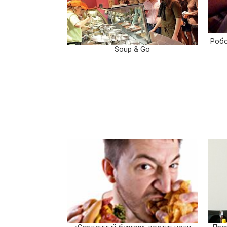
Робо
Soup & Go