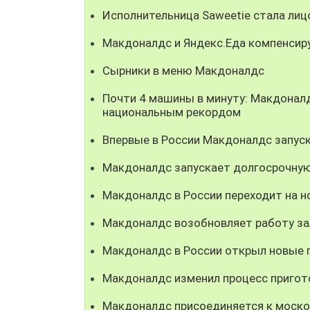
Исполнительница Saweetie стала ли
Макдоналдс и Яндекс.Еда компенсир
Сырники в меню Макдоналдс
Почти 4 машины в минуту: Макдонал
национальным рекордом
Впервые в России Макдоналдс запуск
Макдоналдс запускает долгосрочную
Макдоналдс в России переходит на н
Макдоналдс возобновляет работу за
Макдоналдс в России открыл новые 
Макдоналдс изменил процесс пригото
Макдоналдс присоединяется к моско