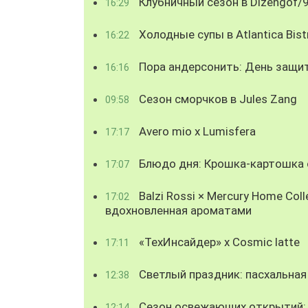
Клубничный сезон в Dizengof/
16:29
Холодные супы в Atlantica Bist
16:22
Пора андерсонить: День защи
16:16
Сезон сморчков в Jules Zang
09:58
Avero mio x Lumisfera
17:17
Блюдо дня: Крошка-картошка с
17:07
Balzi Rossi × Mercury Home Coll
17:02
вдохновленная ароматами
«ТехИнсайдер» х Cosmic latte
17:11
Светлый праздник: пасхальная
12:38
Сезон освежающих открытий: 
12:14