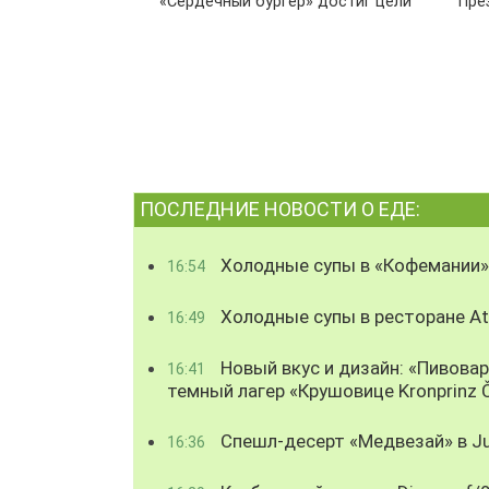
«Сердечный бургер» достиг цели
Пре
ПОСЛЕДНИЕ НОВОСТИ О ЕДЕ:
Холодные супы в «Кофемании»
16:54
Холодные супы в ресторане Atl
16:49
Новый вкус и дизайн: «Пивова
16:41
темный лагер «Крушовице Kronprinz 
Спешл-десерт «Медвезай» в Ju
16:36