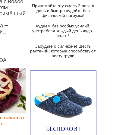
а с Bosco
и гремолатой
Принимайте эту смесь 2 раза в
тям
Грибной крем-суп с кростини с
день и быстро худейте без
ноимённый
козьим сыром
физической нагрузки!
е
а —
Суп мисо с зеленым луком и
Худеем без особых усилий,
тофу
...
употребляя каждый день чудо-
салат!
Суп из помидоров черри с песто
из рукколы
Забудьте о силиконе! Шесть
растений, которые способствуют
Португальский чесночный суп с
росту груди
яйцом
ФА
Авголемоно
Том ям с тофу
Ирландский картофельный суп
Суп из пастернака
Пряный морковный суп во время
зимних холодов
о пирога от
Тосканский фасолевый суп
ux
Американский суп из красной