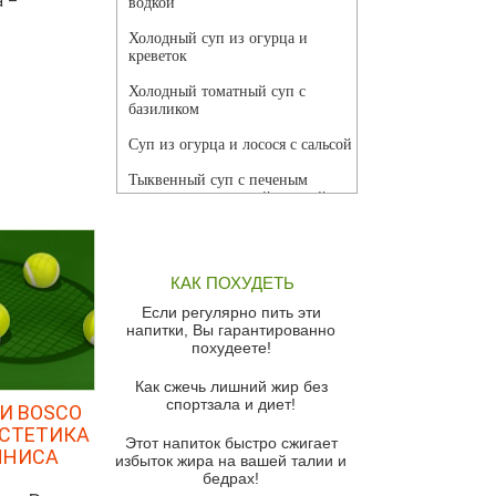
а –
водкой
Холодный суп из огурца и
креветок
Холодный томатный суп с
базиликом
Суп из огурца и лосося с сальсой
Тыквенный суп с печеным
чесноком и томатной сальсой
Грибной суп
Томатный суп с кремом из
КАК ПОХУДЕТЬ
красного перца
Если регулярно пить эти
Парижский луковый суп
напитки, Вы гарантированно
похудеете!
Суп из спаржи и горошка с
сыром пармезан
Как сжечь лишний жир без
спортзала и диет!
И BOSCO
Суп-крем из цветной капусты
ЭСТЕТИКА
Этот напиток быстро сжигает
Французский луковый суп
ННИСА
избыток жира на вашей талии и
бедрах!
Суп из баклажанов с моцареллой