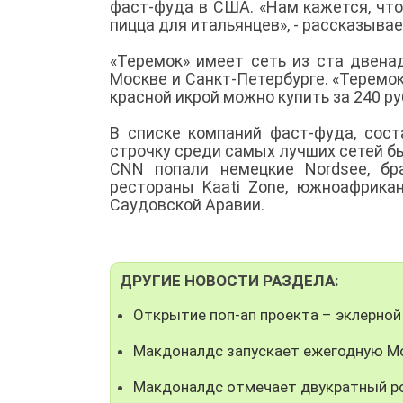
фаст-фуда в США. «Нам кажется, что
пицца для итальянцев», - рассказыва
«Теремок» имеет сеть из ста двена
Москве и Санкт-Петербурге. «Теремок
красной икрой можно купить за 240 р
В списке компаний фаст-фуда, сос
строчку среди самых лучших сетей бы
CNN попали немецкие Nordsee, браз
рестораны Kaati Zone, южноафриканс
Саудовской Аравии.
ДРУГИЕ НОВОСТИ РАЗДЕЛА:
Открытие поп-ап проекта – эклерной
Макдоналдс запускает ежегодную М
Макдоналдс отмечает двукратный ро