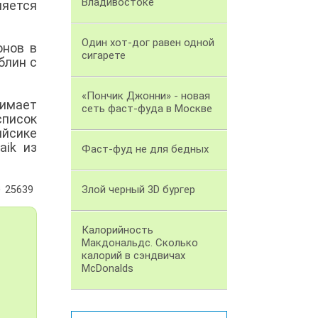
Владивостоке
ляется
Один хот-дог равен одной
онов в
сигарете
блин с
«Пончик Джонни» - новая
нимает
сеть фаст-фуда в Москве
список
ийсике
aik из
Фаст-фуд не для бедных
Злой черный 3D бургер
25639
Калорийность
Макдональдс. Сколько
калорий в сэндвичах
McDonalds