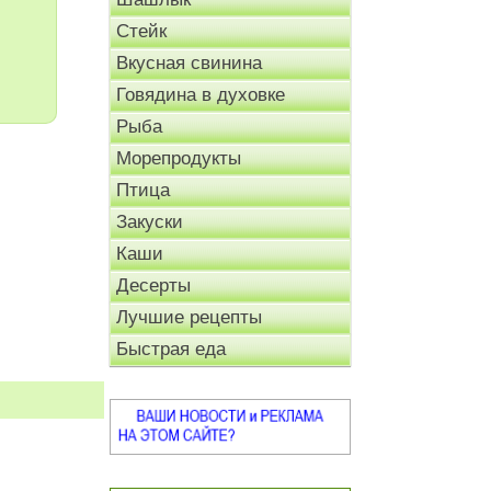
Стейк
Вкусная свинина
Говядина в духовке
Рыба
Морепродукты
Птица
Закуски
Каши
Десерты
Лучшие рецепты
Быстрая еда