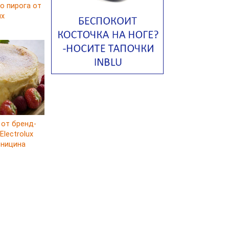
о пирога от
Тосканский фасолевый суп
ux
Американский суп из красной
фасоли с сальсой гуакамоле
Острый чечевичный суп с
кремом из петрушки
Суп с лапшой рамен в
Токийском стиле
Малайзийская лакса с
креветками
Японский суп-лапша
 от бренд-
lectrolux
Утиный бульон с фрикадельками
рницина
Марокканский куриный суп с
пряным маслом
Куриный суп с сельдереем и
луком-пореем
Куриный суп с кокосом
Куриный суп с кнейдлах