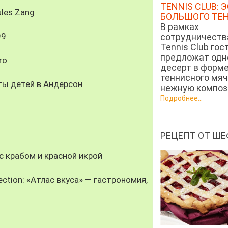
TENNIS CLUB: 
les Zang
БОЛЬШОГО ТЕ
В рамках
99
сотрудничеств
Tennis Club гос
предложат од
ro
десерт в форм
теннисного мяч
ты детей в Андерсон
нежную компози
Подробнее...
РЕЦЕПТ ОТ ШЕ
 крабом и красной икрой
ection: «Атлас вкуса» — гастрономия,