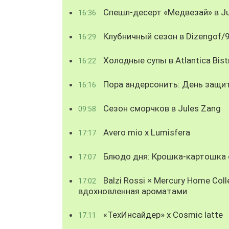
Спешл-десерт «Медвезай» в Ju
16:36
Клубничный сезон в Dizengof/
16:29
Холодные супы в Atlantica Bist
16:22
Пора андерсонить: День защи
16:16
Сезон сморчков в Jules Zang
09:58
Avero mio x Lumisfera
17:17
Блюдо дня: Крошка-картошка с
17:07
Balzi Rossi × Mercury Home Coll
17:02
вдохновленная ароматами
«ТехИнсайдер» х Cosmic latte
17:11