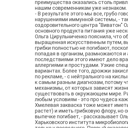
преимущества оказались столь привле
нашим современникам уже незнаком.
- В результате этого мы все, грубо г
нарушениями иммунной системы, - та
оздоровительного центра "Виватон" 
основного продукта питания уже нес
Ольга Цирульниченко пояснила, что о
выращенная искусственным путем, в
грибки полностью не погибают, поско
попадая в организм, размножаются и 
последствиями этого имеют дело вра
аллергиями и простудами. Узкие спе
вариантах. Более того, дрожжи закис
по рекламе, - с нейтрального на кис
к самым разным диагнозам, потому 
механизмы, от которых зависят жизн
существовать в окружающем мире. Ра
любым условиям - это про чудеса кажд
Хмелевая закваска тоже может иметь
растет) и иметь грибковую флору, но 
выпечке погибает, - рассказывает Ол
Харьковского института микробиологи
только у последнего. Первый оказал