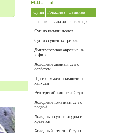
РЕЦЕПТЫ
Супы
Говядина
Свинина
Гаспачо с сальсой из авокадо
Суп из шампиньонов
Суп из сушеных грибов
Дмитрогорская окрошка на
кефире
Холодный дынный суп с
сорбетом
Щи из свежей и квашеной
капусты
Венгерский вишневый суп
Холодный томатный суп с
водкой
Холодный суп из огурца и
креветок
Холодный томатный суп с