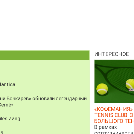
ИНТЕРЕСНОЕ
antica
рни Бочкарев» обновили легендарный
Černé»
«КОФЕМАНИЯ» 
TENNIS CLUB: 
les Zang
БОЛЬШОГО ТЕ
В рамках
99
сотрудничеств