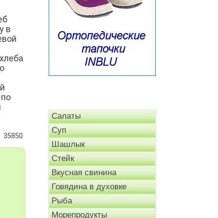
еб
у в
евой
 хлеба
о
ой
 по
и
Салаты
Суп
35850
Шашлык
Стейк
Вкусная свинина
Говядина в духовке
Рыба
Морепродукты