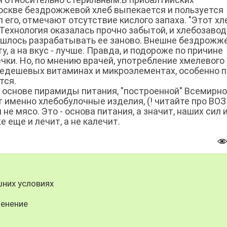
Москве бездрожжевой хлеб выпекается и пользуется
 его, отмечают отсутствие кислого запаха. "Этот хл
. Технология оказалась прочно забытой, и хлебозавод
ишлось разрабатывать ее заново. Внешне бездрожж
, а на вкус - лучше. Правда, и подороже по причине
ки. Но, по мнению врачей, употребление хмелевого
недешевых витаминах и микроэлементах, особенно п
тся.
 В основе пирамиды питания, "построенной" Всемирн
 именно хлебобулочные изделия, (! читайте про ВОЗ
 не мясо. Это - основа питания, а значит, наших сил 
е еще и лечит, а не калечит.
них условиях
менение