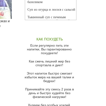
базиликом
Суп из огурца и лосося с сальсой
Тыквенный суп с печеным
жжах и
чесноком и томатной сальсой
я
Грибной суп
Томатный суп с кремом из
КАК ПОХУДЕТЬ
красного перца
Если регулярно пить эти
Парижский луковый суп
напитки, Вы гарантированно
похудеете!
Суп из спаржи и горошка с
сыром пармезан
Как сжечь лишний жир без
спортзала и диет!
Суп-крем из цветной капусты
Этот напиток быстро сжигает
Французский луковый суп
избыток жира на вашей талии и
бедрах!
Суп из баклажанов с моцареллой
и гремолатой
Принимайте эту смесь 2 раза в
Грибной крем-суп с кростини с
день и быстро худейте без
козьим сыром
физической нагрузки!
Суп мисо с зеленым луком и
Худеем без особых усилий,