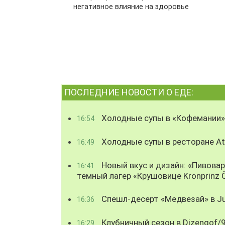
негативное влияние на здоровье
ПОСЛЕДНИЕ НОВОСТИ О ЕДЕ:
Холодные супы в «Кофемании»
16:54
Холодные супы в ресторане Atl
16:49
Новый вкус и дизайн: «Пивова
16:41
темный лагер «Крушовице Kronprinz 
Спешл-десерт «Медвезай» в Ju
16:36
Клубничный сезон в Dizengof/
16:29