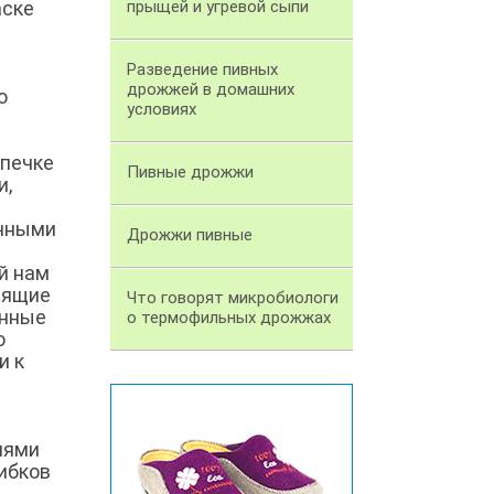
аске
прыщей и угревой сыпи
Разведение пивных
дрожжей в домашних
о
условиях
ыпечке
Пивные дрожжи
и,
ечными
Дрожжи пивные
й нам
одящие
Что говорят микробиологи
унные
о термофильных дрожжах
о
и к
иями
ибков