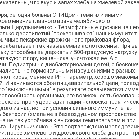
кательны, что вкус и запах хлеба на хмелевой закв
оворя, сегодня больны СПИДом - теми или иными
ково мнение главного врача челябинского
Ольги Цирульниченко. - Термофильные дрожжи нашег
колько десятилетий "проквашивают" наш иммунитет.
бычные пекарские дрожжи - это грибковая флора,
ырабатывает так называемые афлотоксины. При в
льку способны выдержать и 500-градусную нагрузку 
атакуют флору кишечника, уничтожая ее. А с
чи. Педиатры - с диcбактериозами детей, с бескон
циалисты - с гормональными нарушениями в разных
ляют кровь, меняя ее РН - параметр, хорошо знакомы
лый. И начинаются сбои пищеварительной цепи, прив
что "выключенными" в результате оказываются имм
еспособность организма, его возможность безопасн
ссказы про чудеса адаптации человека практическ
ого из нас, но при условии сильного иммунитета.-
 бактерии (хмель не в безвоздушном пространстве
она не так устойчива к высоким температурам и при
ьга Цирульниченко. - Это подтверждено исследован
и: посев хмелевого и дрожжевого хлеба дал рост гр
ся относительно стерильным.В прибалтийских