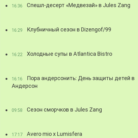
Спешл-десерт «Медвезай» в Jules Zang
16:36
Клубничный сезон в Dizengof/99
16:29
Холодные супы в Atlantica Bistro
16:22
Пора андерсонить: День защиты детей в
16:16
Андерсон
Сезон сморчков в Jules Zang
09:58
Avero mio x Lumisfera
17:17