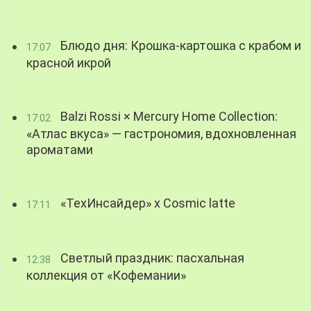
Блюдо дня: Крошка-картошка с крабом и
17:07
красной икрой
Balzi Rossi × Mercury Home Collection:
17:02
«Атлас вкуса» — гастрономия, вдохновленная
ароматами
«ТехИнсайдер» х Cosmic latte
17:11
Светлый праздник: пасхальная
12:38
коллекция от «Кофемании»