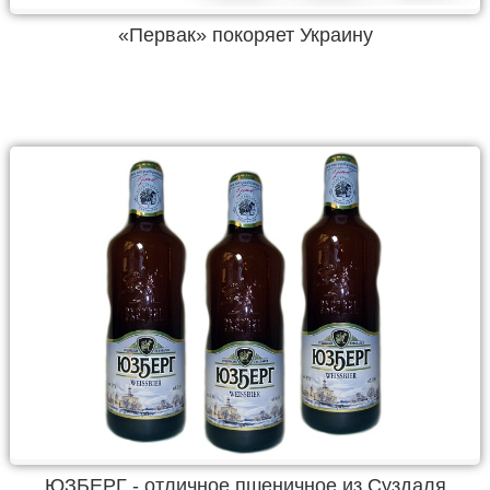
«Первак» покоряет Украину
ЮЗБЕРГ - отличное пшеничное из Суздаля