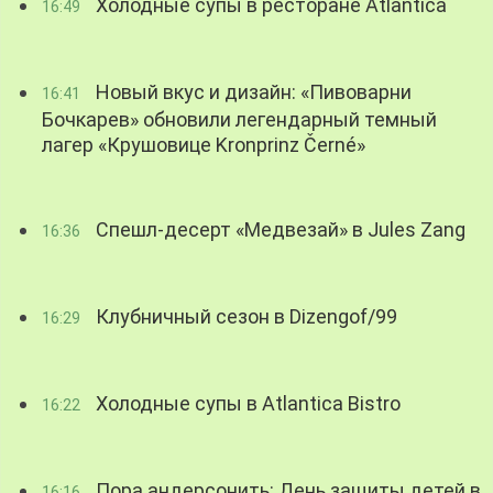
Холодные супы в ресторане Atlantica
16:49
Новый вкус и дизайн: «Пивоварни
16:41
Бочкарев» обновили легендарный темный
лагер «Крушовице Kronprinz Černé»
Спешл-десерт «Медвезай» в Jules Zang
16:36
Клубничный сезон в Dizengof/99
16:29
Холодные супы в Atlantica Bistro
16:22
Пора андерсонить: День защиты детей в
16:16