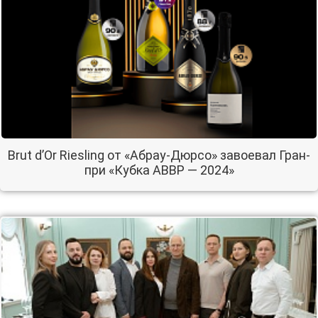
Brut d’Or Riesling от «Абрау-Дюрсо» завоевал Гран-
при «Кубка АВВР — 2024»