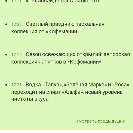
«ТехИнсайдер» х Cosmic latte
17:11
Светлый праздник: пасхальная
12:38
коллекция от «Кофемании»
Сезон освежающих открытий: авторская
12:14
коллекция напитков в «Кофемании»
Водка «Талка», «Зелёная Марка» и «Роса»
12:21
переходит на спирт «Альфа»: новый уровень
чистоты вкуса
смотреть предыдущие