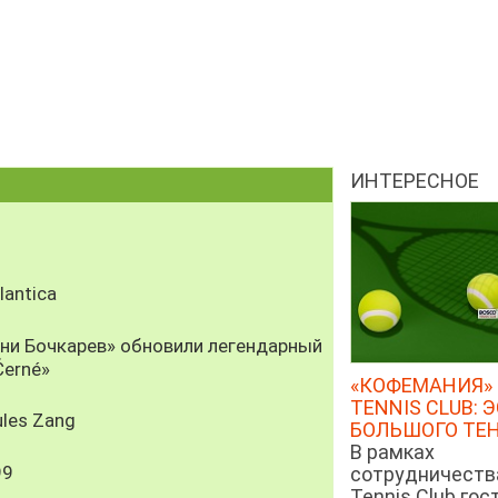
ИНТЕРЕСНОЕ
antica
рни Бочкарев» обновили легендарный
Černé»
«КОФЕМАНИЯ» 
TENNIS CLUB: 
les Zang
БОЛЬШОГО ТЕ
В рамках
99
сотрудничеств
Tennis Club гос