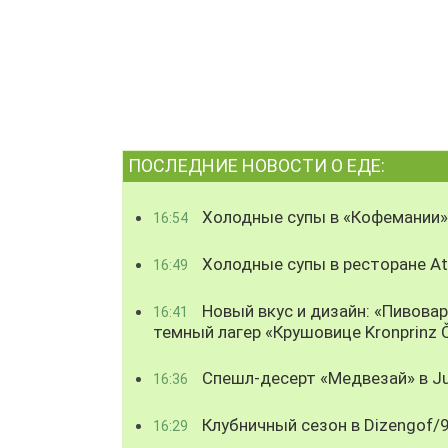
ПОСЛЕДНИЕ НОВОСТИ О ЕДЕ:
Холодные супы в «Кофемании»
16:54
Холодные супы в ресторане Atl
16:49
Новый вкус и дизайн: «Пивова
16:41
темный лагер «Крушовице Kronprinz 
Спешл-десерт «Медвезай» в Ju
16:36
Клубничный сезон в Dizengof/
16:29