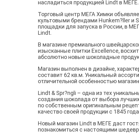
насладиться продукцией Lindt в МЕГЕ.
Торговый центр МЕГА Химки объявляе
культовыми брендами Hunkem?ller и S
площадки для запуска в России, в М
Lindt.
В магазине премиального швейцарско
изысканные плитки Excellence, восхи
абсолютно новые шоколадные проду
Магазин выполнен в дизайне, характе
составит 62 кв.м. Уникальный ассорт
отличительной особенностью магазин
Lindt & Spr?ngli – одна из тех уника
создания шоколада от выбора лучших
по собственным оригинальным рецепт
качество своей продукции с 1845 года
Новый магазин Lindt в МЕГЕ даст гос
познакомиться с настоящими шедевр