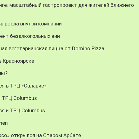
 Риге: масштабный гастропроект для жителей ближнего
 выросла внутри компании
мент безалкогольных вин
ая вегетарианская пицца от Domino Pizza
в Красноярске
ны?
ся в ТРЦ «Саларис»
 В ТРЦ Columbus
тся и ТРЦ Columbus
chen
рсо» открылся на Старом Арбате