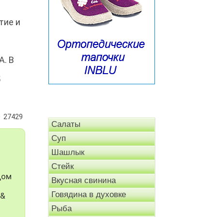
тие и
А. В
5
27429
Салаты
Суп
Шашлык
Стейк
дом
Вкусная свинина
Говядина в духовке
 &
Рыба