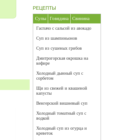
РЕЦЕПТЫ
Супы
Говядина
Свинина
Гаспачо с сальсой из авокадо
Суп из шампиньонов
Суп из сушеных грибов
Дмитрогорская окрошка на
кефире
Холодный дынный суп с
сорбетом
Щи из свежей и квашеной
капусты
Венгерский вишневый суп
Холодный томатный суп с
водкой
Холодный суп из огурца и
креветок