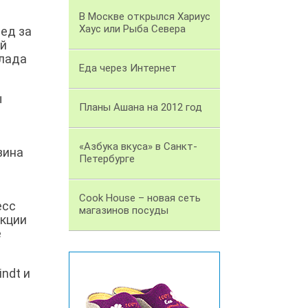
В Москве открылся Хариус
Хаус или Рыба Севера
ед за
ой
олада
Еда через Интернет
ы
Планы Ашана на 2012 год
«Азбука вкуса» в Санкт-
зина
Петербурге
Cook House – новая сеть
есс
магазинов посуды
укции
е
ndt и