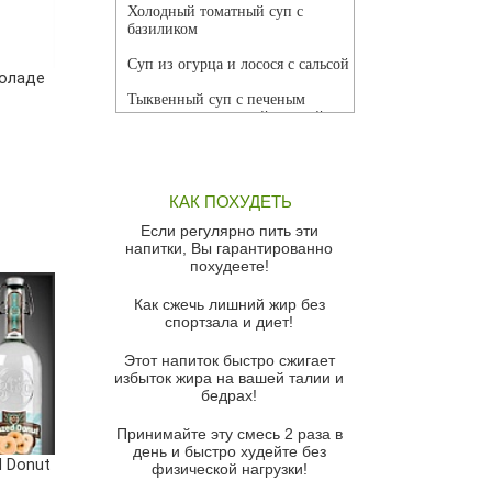
Холодный томатный суп с
базиликом
Суп из огурца и лосося с сальсой
коладе
Тыквенный суп с печеным
чесноком и томатной сальсой
Грибной суп
Томатный суп с кремом из
КАК ПОХУДЕТЬ
красного перца
Если регулярно пить эти
Парижский луковый суп
напитки, Вы гарантированно
похудеете!
Суп из спаржи и горошка с
сыром пармезан
Как сжечь лишний жир без
спортзала и диет!
Суп-крем из цветной капусты
Этот напиток быстро сжигает
Французский луковый суп
избыток жира на вашей талии и
бедрах!
Суп из баклажанов с моцареллой
и гремолатой
Принимайте эту смесь 2 раза в
Грибной крем-суп с кростини с
день и быстро худейте без
d Donut
козьим сыром
физической нагрузки!