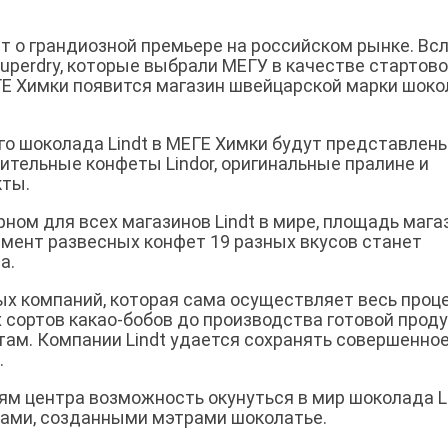
т о грандиозной премьере на российском рынке. Всл
uperdry, которые выбрали МЕГУ в качестве стартов
ЕГЕ Химки появится магазин швейцарской марки шок
го шоколада Lindt в МЕГЕ Химки будут представлен
тительные конфеты Lindor, оригинальные пралине и
кты.
рном для всех магазинов Lindt в мире, площадь мага
имент развесных конфет 19 разных вкусов станет
а.
льных компаний, которая сама осуществляет весь проц
 сортов какао-бобов до производства готовой прод
ам. Компании Lindt удается сохранять совершенно
.
тям центра возможность окунуться в мир шоколада Li
ами, созданными мэтрами шоколатье.