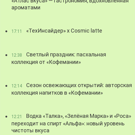
«Атлас вкуса» — гастрономия, вдохновленная
ароматами
«ТехИнсайдер» х Cosmic latte
17:11
Светлый праздник: пасхальная
12:38
коллекция от «Кофемании»
Сезон освежающих открытий: авторская
12:14
коллекция напитков в «Кофемании»
Водка «Талка», «Зелёная Марка» и «Роса»
12:21
переходит на спирт «Альфа»: новый уровень
чистоты вкуса