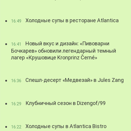
Холодные супы в ресторане Atlantica
16:49
Новый вкус и дизайн: «Пивоварни
16:41
Бочкарев» обновили легендарный темный
лагер «Крушовице Kronprinz Černé»
Спешл-десерт «Медвезай» в Jules Zang
16:36
Клубничный сезон в Dizengof/99
16:29
Холодные супы в Atlantica Bistro
16:22