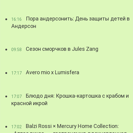
Пора андерсонить: День защиты детей в
16:16
Андерсон
Сезон сморчков в Jules Zang
09:58
Avero mio x Lumisfera
17:17
Блюдо дня: Крошка-картошка с крабом и
17:07
красной икрой
Balzi Rossi × Mercury Home Collection:
17:02