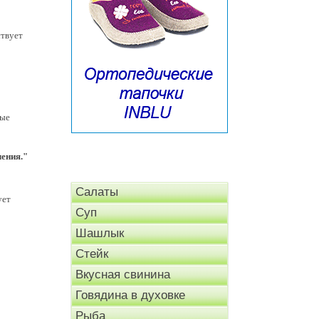
ствует
ные
ения."
Салаты
ует
Суп
Шашлык
Стейк
Вкусная свинина
Говядина в духовке
Рыба