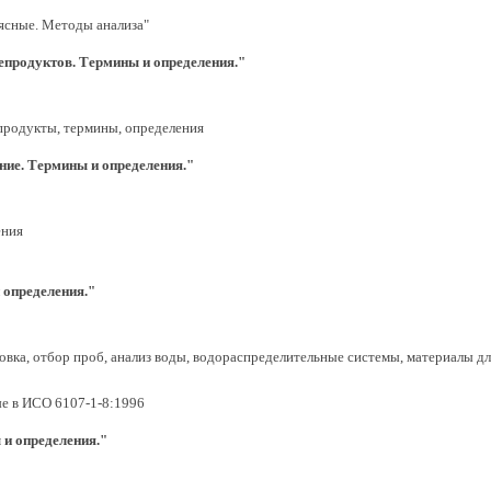
ясные. Методы анализа"
епродуктов. Термины и определения."
продукты, термины, определения
ие. Термины и определения."
ения
 определения."
овка, отбор проб, анализ воды, водораспределительные системы, материалы дл
е в ИСО 6107-1-8:1996
и определения."