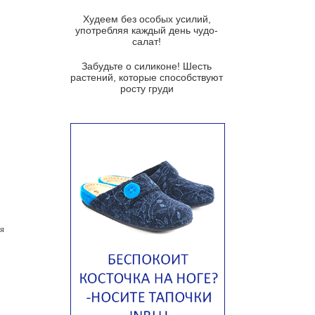
Суп мисо с зеленым луком и
Худеем без особых усилий,
тофу
употребляя каждый день чудо-
салат!
Суп из помидоров черри с песто
из рукколы
Забудьте о силиконе! Шесть
растений, которые способствуют
Португальский чесночный суп с
росту груди
яйцом
Авголемоно
Том ям с тофу
Ирландский картофельный суп
Суп из пастернака
Пряный морковный суп во время
зимних холодов
я
Тосканский фасолевый суп
Американский суп из красной
фасоли с сальсой гуакамоле
Острый чечевичный суп с
кремом из петрушки