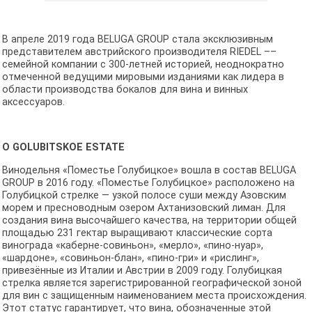
В апреле 2019 года BELUGA GROUP стала эксклюзивным
представителем австрийского производителя RIEDEL ––
семейной компании с 300-летней историей, неоднократно
отмеченной ведущими мировыми изданиями как лидера в
области производства бокалов для вина и винных
аксессуаров.
O GOLUBITSKOE ESTATE
Винодельня «Поместье Голубицкое» вошла в состав BELUGA
GROUP в 2016 году. «Поместье Голубицкое» расположено на
Голубицкой стрелке — узкой полосе суши между Азовским
морем и пресноводным озером Ахтанизовский лиман. Для
создания вина высочайшего качества, на территории общей
площадью 231 гектар выращивают классические сорта
винограда «каберне-совиньон», «мерло», «пино-нуар»,
«шардоне», «совиньон-блан», «пино-гри» и «рислинг»,
привезённые из Италии и Австрии в 2009 году. Голубицкая
стрелка является зарегистрированной географической зоной
для вин с защищенным наименованием места происхождения.
Этот статус гарантирует, что вина, обозначенные этой