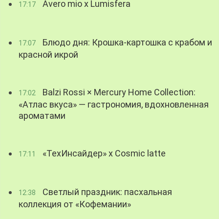
Avero mio x Lumisfera
17:17
Блюдо дня: Крошка-картошка с крабом и
17:07
красной икрой
Balzi Rossi × Mercury Home Collection:
17:02
«Атлас вкуса» — гастрономия, вдохновленная
ароматами
«ТехИнсайдер» х Cosmic latte
17:11
Светлый праздник: пасхальная
12:38
коллекция от «Кофемании»