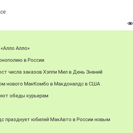
nce
 «Алло Алло»
онополию в России
ст числа заказов Хэппи Мил в День Знаний
цом нового МакКомбо в Макдоналдс в США
уют обеды курьерам
дс празднует юбилей МакАвто в России новым