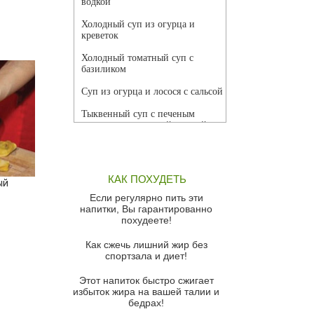
водкой
Холодный суп из огурца и
креветок
Холодный томатный суп с
базиликом
Суп из огурца и лосося с сальсой
Тыквенный суп с печеным
чесноком и томатной сальсой
Грибной суп
Томатный суп с кремом из
КАК ПОХУДЕТЬ
красного перца
ый
Если регулярно пить эти
Парижский луковый суп
напитки, Вы гарантированно
похудеете!
Суп из спаржи и горошка с
сыром пармезан
Как сжечь лишний жир без
спортзала и диет!
Суп-крем из цветной капусты
Этот напиток быстро сжигает
Французский луковый суп
избыток жира на вашей талии и
бедрах!
Суп из баклажанов с моцареллой