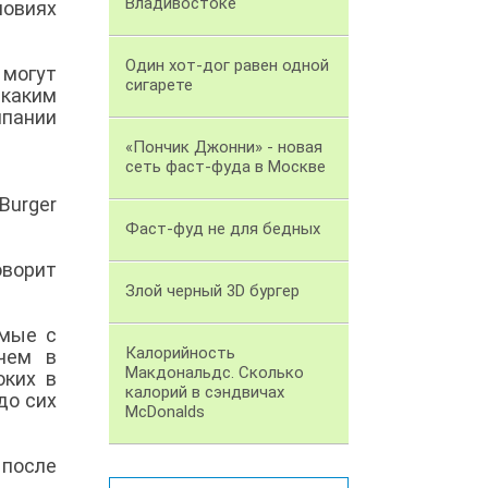
Владивостоке
ловиях
Один хот-дог равен одной
 могут
сигарете
 каким
мпании
«Пончик Джонни» - новая
сеть фаст-фуда в Москве
Burger
Фаст-фуд не для бедных
оворит
Злой черный 3D бургер
имые с
Калорийность
чем в
Макдональдс. Сколько
оких в
калорий в сэндвичах
до сих
McDonalds
после