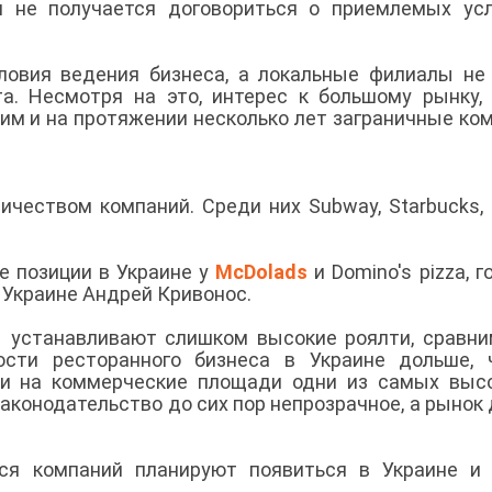
м не получается договориться о приемлемых ус
ловия ведения бизнеса, а локальные филиалы не
а. Несмотря на это, интерес к большому рынку,
ким и на протяжении несколько лет заграничные ко
чеством компаний. Среди них Subway, Starbucks, 
 позиции в Украине у
McDolads
и Domino's pizza, г
 Украине Андрей Кривонос.
ы устанавливают слишком высокие роялти, сравн
ости ресторанного бизнеса в Украине дольше, 
ки на коммерческие площади одни из самых выс
 Законодательство до сих пор непрозрачное, а рынок 
ся компаний планируют появиться в Украине и 