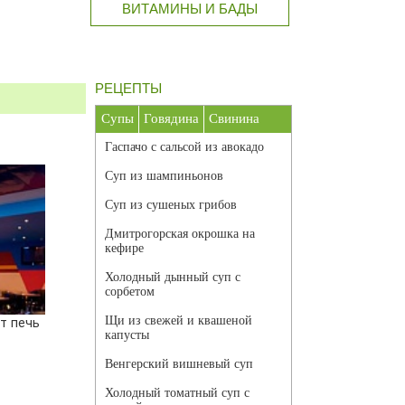
ВИТАМИНЫ И БАДЫ
РЕЦЕПТЫ
Супы
Говядина
Свинина
Гаспачо с сальсой из авокадо
Суп из шампиньонов
Суп из сушеных грибов
Дмитрогорская окрошка на
кефире
Холодный дынный суп с
сорбетом
Щи из свежей и квашеной
т печь
капусты
Венгерский вишневый суп
Холодный томатный суп с