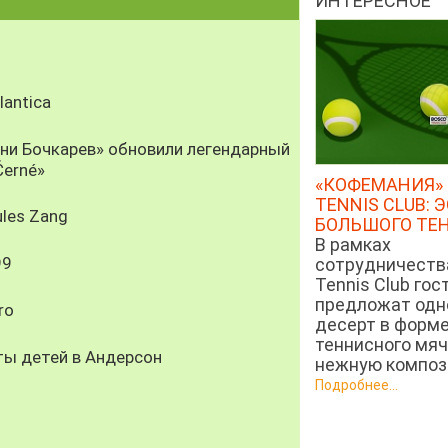
ИНТЕРЕСНОЕ
antica
рни Бочкарев» обновили легендарный
Černé»
«КОФЕМАНИЯ» 
TENNIS CLUB: 
les Zang
БОЛЬШОГО ТЕ
В рамках
99
сотрудничеств
Tennis Club гос
предложат од
ro
десерт в форм
теннисного мяч
ты детей в Андерсон
нежную компози
Подробнее...