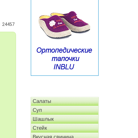
24457
Салаты
Суп
Шашлык
Стейк
Вкусная свинина