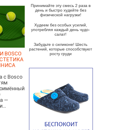
и гремолатой
Принимайте эту смесь 2 раза в
Грибной крем-суп с кростини с
день и быстро худейте без
козьим сыром
физической нагрузки!
Суп мисо с зеленым луком и
Худеем без особых усилий,
тофу
употребляя каждый день чудо-
салат!
Суп из помидоров черри с песто
из рукколы
Забудьте о силиконе! Шесть
растений, которые способствуют
Португальский чесночный суп с
И BOSCO
росту груди
яйцом
ЭСТЕТИКА
ННИСА
Авголемоно
Том ям с тофу
а с Bosco
тям
Ирландский картофельный суп
ноимённый
е
Суп из пастернака
а —
Пряный морковный суп во время
...
зимних холодов
Тосканский фасолевый суп
Американский суп из красной