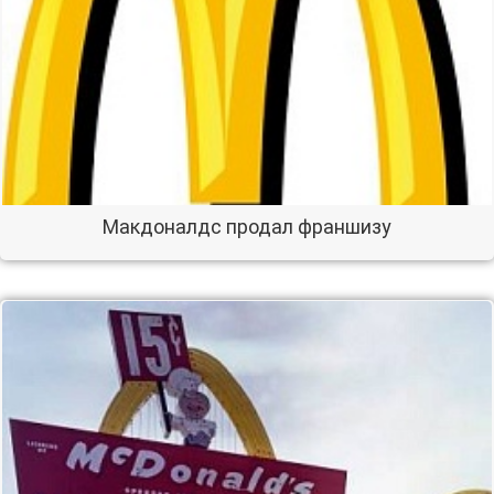
Макдоналдс продал франшизу