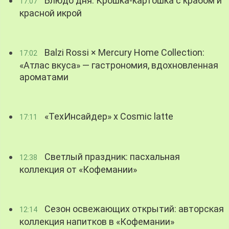
Блюдо дня: Крошка-картошка с крабом и
17:07
красной икрой
Balzi Rossi × Mercury Home Collection:
17:02
«Атлас вкуса» — гастрономия, вдохновленная
ароматами
«ТехИнсайдер» х Cosmic latte
17:11
Светлый праздник: пасхальная
12:38
коллекция от «Кофемании»
Сезон освежающих открытий: авторская
12:14
коллекция напитков в «Кофемании»